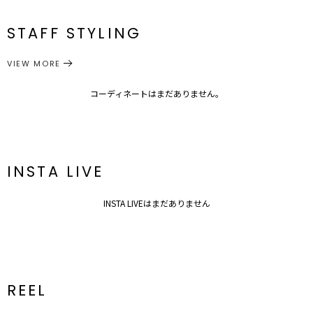
機能性や従来の型にははまらない新しい発想のドレスを提案していき
S
83cm
35.5cm
70cm
108cm
114cm
ます。
メーカー品
0319203000
STAFF STYLING
結婚式，2次会，パーティー，女子会，食事会・・・様々なパーティ
M
86cm
37cm
72cm
110cm
118cm
番
ーシーンでお使いいただけます。
パット付き
VIEW MORE
ワンピース
ドレス
■■■LADY DRESSの魅力■■■
カテゴリー
サイズガイド
①デザイン“女性の魅力を加速させるギャップ”
甘いドレスのイメージが先行しがちな現在の日本のドレスシーンには
コーディネートはまだありません。
ない上品で大胆かつ対極なバランスを
持たせたデザインや素材選びをすることで
アンバランスなバランスから生まれる美しさを表現し、大人の抜け感
を計算した洗練されたDRESSデザインに仕上げています。
”今”なトレンドディテールも取り入れています。
INSTA LIVE
②機能性“スマートな立ち振る舞いへのこだわり”
手荷物を最小限に減らしスマートに立ち振る舞う為に欠かせない仕様
INSTA LIVEはまだありません
としてデザインに不具合がない限り全てに“ポケット”を付けていま
す。
ドレスだけではなくボレロにも内ポケットをつけてスピーチカードが
忍ばせられるちょっとした“あったら嬉しい”機能を提案。
▼おすすめスタイリングITEM▼
LADYアジャストフェイクパールピアス＞＞
REEL
LADYウェーブフラップBAG＞＞
LADY フェイクパールチェーンチョーカー＞＞