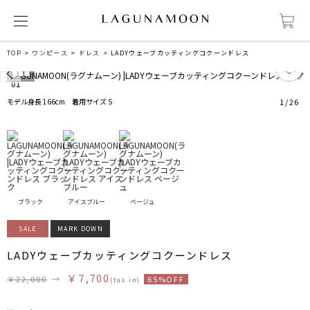
TOP
ワンピース
ドレス
LADYウェーブカッティングコクーンドレス
0
モデル身長 166cm 着用サイズ S
1
/
26
ブラック
アイスブルー
ベージュ
SALE
MARK DOWN
LADYウェーブカッティングコクーンドレス
￥7,700
￥22,000
→
65%OFF
(tax in)