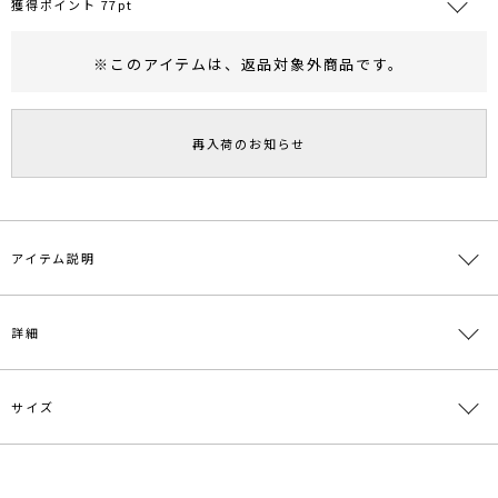
獲得ポイント 77pt
※このアイテムは、
返品対象外商品
です。
RUNWAY Passport
ポイント
旧 MS PASSPORTポイント
再入荷のお知らせ
77
ポイント獲得
ポイントについて
アイテム説明
ウェーブのカッティングがモダンな印象を与えるコクーンドレス。
詳細
コクーンのシルエット表現に拘った一着。
ウェーブパーツは光沢感のあるサテン素材を使用し、
素材変化のコントラストで表情を与えています。
サイズ
素材
表地 上身頃:ポリエステル100% スカート部分:ポ
■■■LAGUNAMOON LADYライン■■■
リエステル98% ポリウレタン2% 裏地:ポリエス
ドレスを着ることで違った自分を発見したり、それぞれが持つ内に秘
テル100% チュール:ポリエステル100%
めた輝きをさらに引き出せるものにしたいと考え、
サイズ
バスト
肩幅
ウエスト
ヒップ
総丈
スタイルを美しく魅せることはもちろん、
原産国
中国