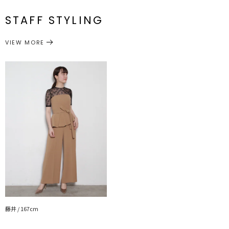
最小69cm
S
67cm
92cm
123cm
66cm
メーカー品
0319403020
最大78cm
>>LADY レースTOPS
番
最小75cm
STAFF STYLING
ロングバージョンのレーストップスはこちら
M
68cm
98cm
131cm
68cm
最大82cm
>>LADY ロングスリーブレースTOPS
ワンピース
ドレス
カテゴリー
サイズガイド
VIEW MORE
---------------------------------------------------
透け感：なし
裏地：あり
洗濯：×
伸縮性：あり
光沢感：なし
ポケット:両ポケットあり
胸パット：あり
ファスナー:背中
---------------------------------------------------
▼スタイリングおすすめITEM▼
ドレス一覧はこちら
シューズ一覧はこちら
アクセサリー一覧はこちら
バック一覧はこちら
藤井 / 167cm