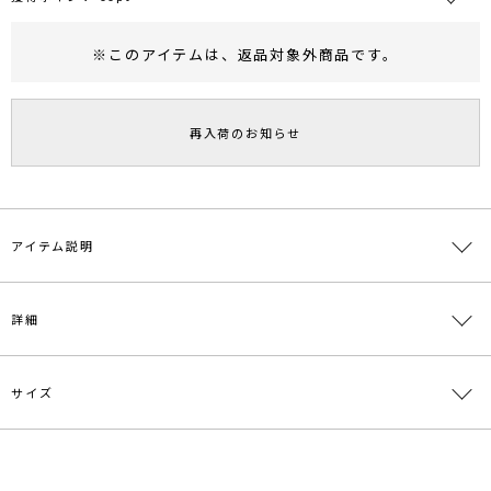
※このアイテムは、
返品対象外商品
です。
RUNWAY Passport
ポイント
旧 MS PASSPORTポイント
再入荷のお知らせ
99
ポイント獲得
ポイントについて
アイテム説明
【LOOKBOOK掲載ITEM】
詳細
ぺプラムデザインのベアパンツドレス。
ぺプラムパーツはアシンメトリーなカッティングで、モダンなニュア
ンスを与えます。
サイズ
素材
表地:ポリエステル100％ 裏地:ポリエステル
落ち感のある素材を使用し、ワイドパンツは縦にストンと落ちる美
100％
しいシルエットに仕上げています。
レーストップスをレイヤードするスタイリングもオススメ。
原産国
中国
サイズ
バスト
ウエスト
ヒップ
総丈
わたり周り
※レイヤードしているレーストップスは別売りになります。
レイヤードしているトップスはこちら