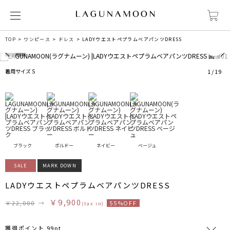
0
TOP
ワンピース
ドレス
LADYウエストペプラムベアパンツDRESS
着用サイズ S
1
/
19
ブラック
ボルドー
ネイビー
ベージュ
SALE
MARK DOWN
LADYウエストペプラムベアパンツDRESS
￥9,900
￥22,000
→
55%OFF
(tax in)
獲得ポイント 99pt