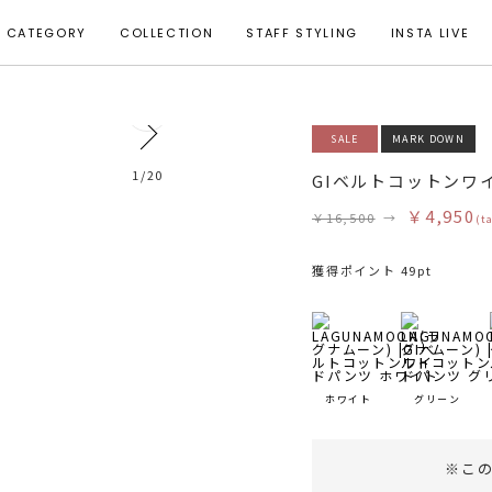
CATEGORY
COLLECTION
STAFF STYLING
INSTA LIVE
0
SALE
MARK DOWN
着用サイズ S
1
/
20
GIベルトコットンワ
￥4,950
￥16,500
→
(t
獲得ポイント 49pt
ホワイト
グリーン
※こ