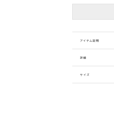
アイテム説明
詳細
ガチャベルト付きの
タック入りのボリュ
スとも相性○。
長く垂れ下がるベル
サイズ
素材
[ホ
▼おすすめスタイリン
リー
ランダムメローノー
スクエアーショート
原産国
中
サイズ
ウエス
最小60cm
S
メーカー品
031
大66cm
番
最小64cm
M
大70cm