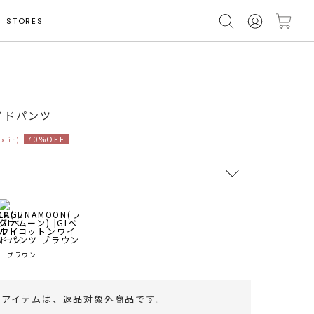
STORES
着用サイズ S
イドパンツ
70%OFF
ax in)
RUNWAY Passport
ポイント
旧 MS PASSPORTポイント
ブラウン
49
ポイント獲得
のアイテムは、
返品対象外商品
です。
ポイントについて