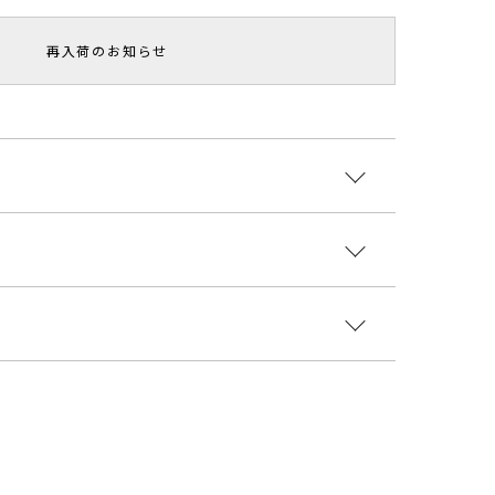
再入荷のお知らせ
コットンワイドパンツ。
ーム感があるパンツは、カットソーやニットのトップ
トがアクセントに。
ワイト]表地:綿100％ 裏地:ポリエステル100％[グ
グITEM▼
ン/ブラウン]表地:綿100％
スリーブニットプルオーバー＞＞
ブーツ＞＞
国
ト
ヒップ
股上
股下
わたり周り
裾幅
重さ
 最
100cm
35cm
67cm
62cm
34.5cm
約414g
9407003
 最
106cm
36cm
70cm
68cm
35.5cm
約490g