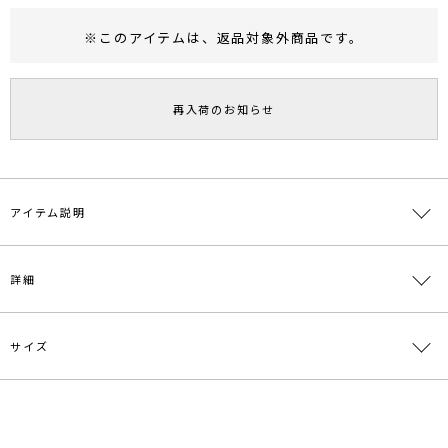
※このアイテムは、
返品対象外商品
です。
RUNWAY Passport
ポイント
旧 MS PASSPORTポイント
再入荷のお知らせ
18
ポイント獲得
ポイントについて
アイテム説明
ヴィンテージな雰囲気のスカーフは肌触りの良いシルク混の素材を使
詳細
用。首元などに巻けたりとスタイリングのアクセントになるおススメ
のアイテムです。
サイズ
素材
綿66％ 絹34％
原産国
日本
サイズ
たて
よこ
重さ
メーカー品
0319410000
F
53cm
53cm
約20g
番