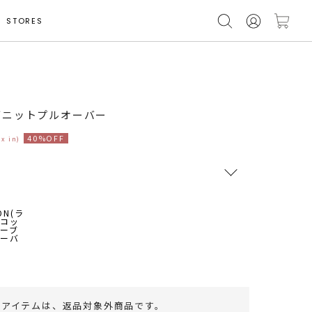
STORES
ブニットプルオーバー
40%OFF
ax in)
RUNWAY Passport
ポイント
旧 MS PASSPORTポイント
79
ポイント獲得
のアイテムは、
返品対象外商品
です。
ポイントについて