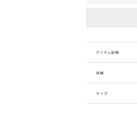
アイテム説明
詳細
コットン素材のボリ
ー。
ボトルネックで上品
パンツ・スカート共
サイズ
素材
レー
▼おすすめスタイリン
ブロッキングチェッ
原産国
中
クリアーサークルヒ
サイズ
バスト
メーカー品
031
F
60cm
番