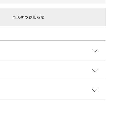
再入荷のお知らせ
ュームスリーブがドッキングしたニットプルオーバ
な印象。
に相性が良く、着まわし力抜群な一着です。
ヨン66％ ポリエステル34％
グITEM▼
クプリーツスカート＞＞
国
ールパンプス＞＞
着丈
袖丈
肩幅
重さ
9426002
57cm
67cm
33.5cm
約274g