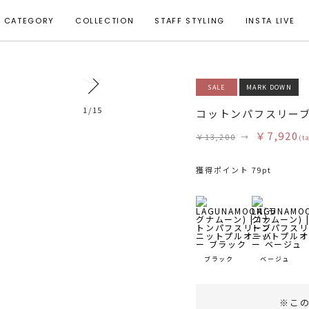
CATEGORY
COLLECTION
STAFF STYLING
INSTA LIVE
0
SALE
MARK DOWN
1
/
15
コットンパフスリー
￥7,920
￥13,200
→
(t
獲得ポイント 79pt
ブラック
ベージュ
※こ