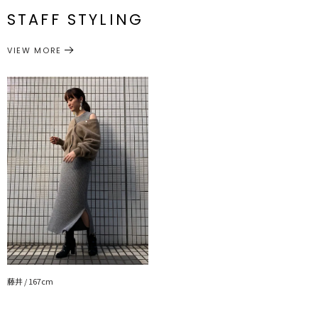
S
約872g
透け感：なし
ス]71cm
ス]71cm
ス]38cm
ンピー
ス]118cm
メーカー品
0319503007
STAFF STYLING
裏地：なし
[トップ
番
[ワンピー
[トップ
[ワンピー
ス]41cm[ワ
生地の厚さ：厚手
M
約898g
ス]72cm
ス]72cm
ス]38.5cm
ンピー
ス]119cm
洗濯：×
VIEW MORE
スリット：[ワンピース][S]31cm[M]33cm トップスとワンピース
ワンピース
ワンピース
伸縮性：あり
カテゴリー
のセット
光沢感：なし
・・・・・・・・・・・・・・・・・・・・・・
サイズガイド
▼スタイリングおすすめITEM▼
シューズ一覧はこちら
アクセサリー一覧はこちら
藤井 / 167cm