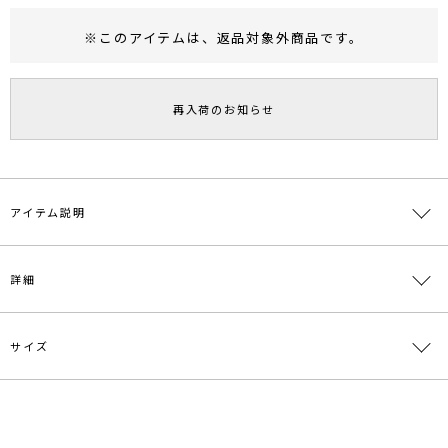
※このアイテムは、
返品対象外商品
です。
RUNWAY Passport
ポイント
旧 MS PASSPORTポイント
再入荷のお知らせ
83
ポイント獲得
ポイントについて
アイテム説明
【LOOKBOOK掲載ITEM】
詳細
ニットワンピースと同素材のボレロがセットのニットワンピース。
ミドルゲージの程よく厚手のゲージで編んだウィンターらしいアイテ
ムです。
サイズ
素材
[トップス]アクリル66% ナイロン20% 毛13% ポ
それぞれでも使用可能ですがセットアップで着用し
リウレタン1%[ワンピース]アクリル66% ナイロ
トレンドのワントーンコーディネートがこのアイテムひとつで完成し
ン20% 毛13% ポリウレタン1%
ます。
サイズ
バスト
袖丈
肩幅
総丈
重さ
原産国
中国
[トップ
・・・・・・・・・・・・・・・・・・・・・・
[ワンピー
[トップ
[ワンピー
ス]40cm[ワ