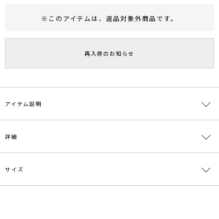
※このアイテムは、
返品対象外商品
です。
RUNWAY Passport
ポイント
旧 MS PASSPORTポイント
再入荷のお知らせ
115
ポイント獲得
ポイントについて
アイテム説明
ラクーン混の糸を使用したへアリーなニットプルオーバー。
詳細
ざっくりとしたオーバーサイズのシルエットは、
落ち感のあるバイヤススカートと合わせた
女性らしいニュアンスのスタイリングが○。
同素材のカーディガンもあるので、アンサンブルとしての着用もオス
サイズ
素材
毛(チャイニーズラクーン)46％ ナイロン30％ 羊
スメです。
毛24％
>>ラクーンラフニットカーディガン
原産国
中国
サイズ
バスト
着丈
袖丈
肩幅
重さ
・・・・・・・・・・・・・・・・・・・・・・
前身頃
透け感：なし
F
117cm
66cm 後身
52cm
55cm
約360g
メーカー品
0319526025