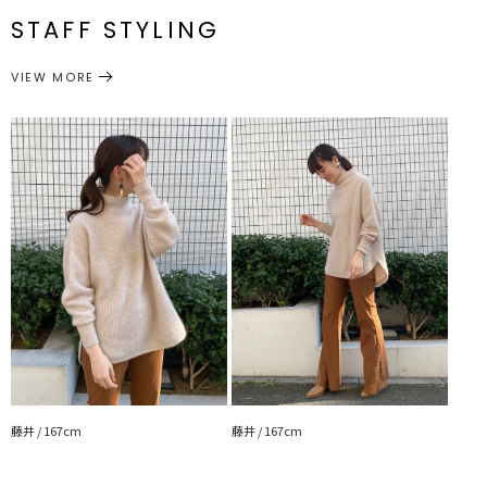
頃73.5cm
裏地：なし
番
STAFF STYLING
生地の厚さ：厚手
サイズガイド
洗濯：×
トップス
ニット
カテゴリー
伸縮性：あり
VIEW MORE
光沢感：なし
・・・・・・・・・・・・・・・・・・・・・・
藤井 / 167cm
藤井 / 167cm