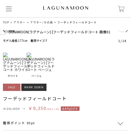
0
TOP
アウター
アウター/その他
フーデッドフィールドコート
モデル身長 177cm 着用サイズ F
1
/
14
ホワイト
ベージュ
SALE
MARK DOWN
フーデッドフィールドコート
￥9,350
￥26,400
→
64%OFF
(tax in)
獲得ポイント 93pt