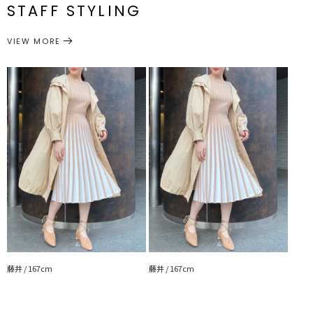
STAFF STYLING
光沢感：なし
アウター
アウター/その他
サイズガイド
---------------------------------------------------
カテゴリー
VIEW MORE
▼LOOKBOOKモデル着用ITEM▼
ランダムリブニットSETUP
オープントゥパンプス
▼スタイリングおすすめITEM▼
トップス一覧はこちら
ボトムス一覧はこちら
藤井 / 167cm
藤井 / 167cm