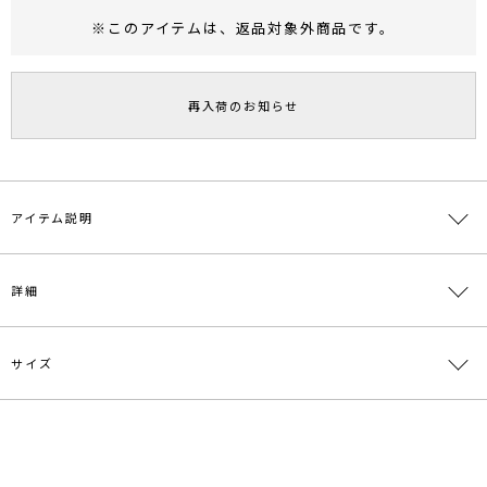
※このアイテムは、
返品対象外商品
です。
RUNWAY Passport
ポイント
旧 MS PASSPORTポイント
再入荷のお知らせ
93
ポイント獲得
ポイントについて
アイテム説明
メンズのようなオーバーサイズのフィールドコートは、
詳細
あえて女性らしいコーディネートでのスタイリングがオススメです。
ウエストと裾のドロストはご自身で調節し、
自分のベストなシルエットで着こなしをお楽しみください！
サイズ
素材
綿60% ナイロン37% ポリウレタン3%
---------------------------------------------------
透け感：なし
原産国
中国
裏地：なし
サイズ
バスト
着丈
袖丈
肩幅
重さ
生地の厚さ：薄手
メーカー品
0320100003
洗濯：×
F
120cm
104cm
51cm
51cm
約684g
番
伸縮性：あり