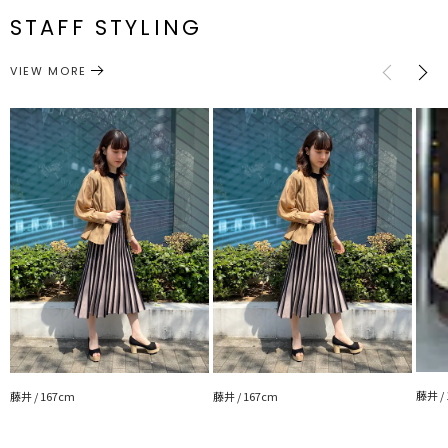
伸縮性：あり
番
STAFF STYLING
光沢感：なし
M
78cm
43.5cm
62cm
111cm
約708g
---------------------------------------------------
ワンピース
ワンピース
カテゴリー
サイズガイド
VIEW MORE
▼スタイリングおすすめITEM▼
シューズ一覧はこちら
藤井 /
藤井 / 167cm
藤井 / 167cm