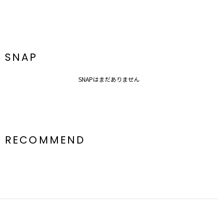
パットやボーンの使用はせず、長時間の直用でも着心地○
●シワになりづらい素材や動きやすさを重視したデザイン
▼スタイリングおすすめITEM▼
シューズ一覧はこちら
アクセサリー一覧はこちら
SNAP
バック一覧はこちら
SNAPはまだありません
RECOMMEND