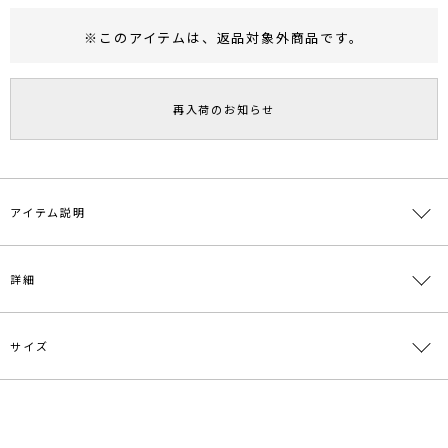
※このアイテムは、
返品対象外商品
です。
RUNWAY Passport
ポイント
旧 MS PASSPORTポイント
再入荷のお知らせ
121
ポイント獲得
ポイントについて
アイテム説明
ダイヤモチーフの幾何学柄レースを用いたレースワンピース。
詳細
ウエストは無地にすることでメリハリを持たせたデザインに仕上げて
います。
フレアーカフスリーブデザインでタイトなシルエットのワンピースに
フェミニンなニュアンスをプラス。
サイズ
素材
表側:ナイロン52％ レーヨン25％ 綿15％ 再生繊
上品な印象の総レースワンピースは、幅広いドレスアップシーンで活
維(セルロース系)7％ ポリエステル1％ 裏側:ポリ
躍します。
エステル100％ 別布部分:ポリエステル100％
サイズ
バスト
袖丈
肩幅
ウエスト
総丈
---------------------------------------------------
原産国
中国
透け感：あり
S
80cm
44cm
37cm
67cm
119cm