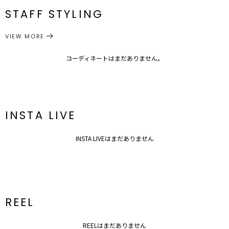
裏地：あり
メーカー品
0320103031
STAFF STYLING
洗濯：×
M
85cm
47.5cm
39cm
68cm
120cm
番
伸縮性：なし
光沢感：なし
サイズガイド
VIEW MORE
ワンピース
ドレス
ポケット:両ポケットあり
カテゴリー
胸パット：なし
ファスナー:背中
コーディネートはまだありません。
---------------------------------------------------
■■■LAGUNAMOONセミオケージョンライン■■■
大人の女性なら必ず訪れる「「きちんと」するシーン」に寄り添うラ
インです。
INSTA LIVE
結婚式の二次会、両家顔合わせ、食事会、会食、会社の忘年会や、
子供の入卒式、授業参観、七五三など、
大人の女性が経験するであろう様々なライフイベントに対応できるよ
INSTA LIVEはまだありません
う、
膝が隠れる丈感や、袖付きで露出を控えるなどの、さりげない工夫が
施されています。
LAGUNAMOONのセミオケージョンラインは、清潔感と品格と女性
らしさを兼ね備えた、
周りの人に安心感を与える大人の女性を演出します。
REEL
■■■LADY SEMI OCCASIONのポイント■■■
●結婚式やフォーマルなパーティで着用するオケージョンラインのよ
うな
REELはまだありません