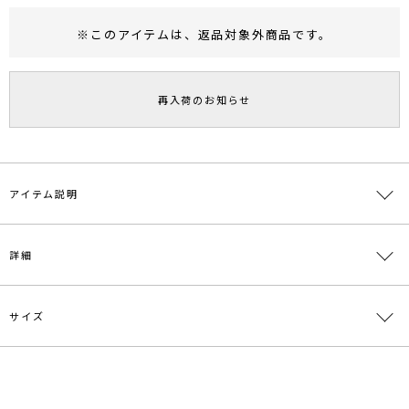
※このアイテムは、
返品対象外商品
です。
RUNWAY Passport
ポイント
旧 MS PASSPORTポイント
再入荷のお知らせ
60
ポイント獲得
ポイントについて
アイテム説明
【商品コメント】カシュクールワンピース・クルーネックワンピース
詳細
と二通りのワンピースとして。また、やや厚手の素材を使用している
のでガウンのように羽織りとしてもお使いいただけます。春らしいラ
イトなベージュとアイスブルーの二色展開です。 【素材】《無地》
レーヨン、ポリエステル
サイズ
素材
-
原産国
中国
サイズ
メーカー品
0320103036
S
番