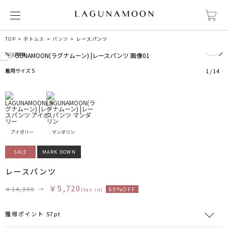
0
TOP
ボトムス
パンツ
レースパンツ
着用サイズ S
1
/
14
アイボリー
マンダリン
SALE
MARK DOWN
レースパンツ
￥5,720
￥14,300
→
60%OFF
(tax in)
獲得ポイント 57pt