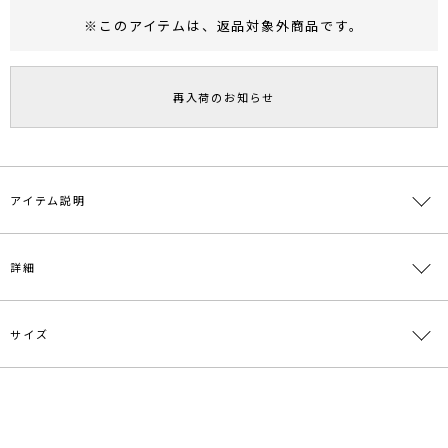
※このアイテムは、
返品対象外商品
です。
RUNWAY Passport
ポイント
旧 MS PASSPORTポイント
再入荷のお知らせ
57
ポイント獲得
ポイントについて
アイテム説明
春らしい印象のスカラップレースパンツ。
詳細
ソフトでしなやかな素材感なので、
ボトムレイヤードのスタイリングを楽しめます。
裏地の丈を短く設定し、
レースの透け感を楽しめる軽やかなデザインに仕上げました。
サイズ
素材
表地:ナイロン100％ 裏地:ポリエステル97％ ポ
チュニック丈のトップスやワンピースに
リウレタン3％
合わせるのがオススメです。
---------------------------------------------------
原産国
中国
サイズ
ウエスト
ヒップ
股上
股下
わたり周り
透け感：あり
裏地：あり
最小58cm
S
88cm
30.5cm
64cm
54cm
メーカー品
0320107002
最大68cm
生地の厚さ：薄手