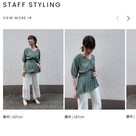
番
最小63cm
STAFF STYLING
洗濯：×
M
92cm
31.5cm
67cm
57cm
最大72cm
伸縮性：あり
ウエスト：一部ゴム仕様
ボトムス
パンツ
光沢感：なし
カテゴリー
VIEW MORE
---------------------------------------------------
サイズガイド
▼スタイリングおすすめITEM▼
トップス一覧はこちら
シューズ一覧はこちら
アクセサリー一覧はこちら
藤井 /
藤井 / 167cm
藤井 / 167cm