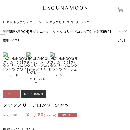
0
TOP
トップス
カットソー
タックスリーブロングTシャツ
着用サイズ F
1
/
16
ホワイト
ベージュ
チャコールグレ
ー
SALE
MARK DOWN
タックスリーブロングTシャツ
￥3,080
￥7,700
→
60%OFF
(tax in)
獲得ポイント 30pt