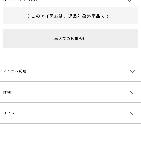
※このアイテムは、
返品対象外商品
です。
RUNWAY Passport
ポイント
旧 MS PASSPORTポイント
再入荷のお知らせ
30
ポイント獲得
ポイントについて
アイテム説明
【WEB限定ITEM】
詳細
袖のタックがポイント！全体的にワイドシルエットにし、
ゆるっと着れるデザイン。
気になる腰・おしりまわりも隠れるオーバーサイズ！
サイズ
素材
綿100%
パンツに合わせてカジュアルなコーデはもちろん、
キャミワンピに合わせてちょっぴりLADYなコーデにも◎
原産国
日本
着回し抜群なオススメアイテムです。
サイズ
バスト
着丈
袖丈
肩幅
重さ
---------------------------------------------------
メーカー品
0320227011