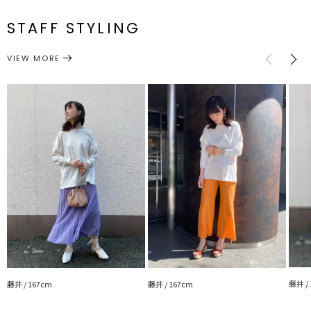
透け感：なし
F
124cm
64cm
47cm
58.5cm
約206g
番
裏地：なし
STAFF STYLING
生地の厚さ：薄手
トップス
カットソー
サイズガイド
洗濯：30℃を限度とし、非常に弱い洗濯可
カテゴリー
伸縮性：なし
VIEW MORE
光沢感：なし
---------------------------------------------------
藤井 /
藤井 / 167cm
藤井 / 167cm