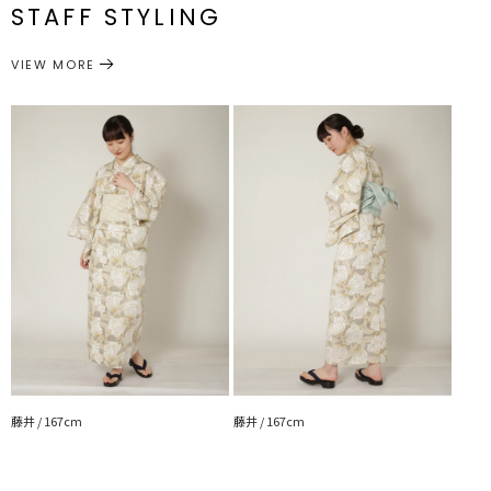
帯付き
STAFF STYLING
---------------------------------------------------
浴衣
浴衣
透け感：なし
カテゴリー
サイズガイド
裏地：なし
VIEW MORE
生地の厚さ：普通
洗濯：-
伸縮性：なし
光沢感：なし
---------------------------------------------------
▼スタイリングおすすめITEM▼
シューズ一覧はこちら
バッグ一覧はこちら
アクセサリー一覧はこちら
藤井 / 167cm
藤井 / 167cm