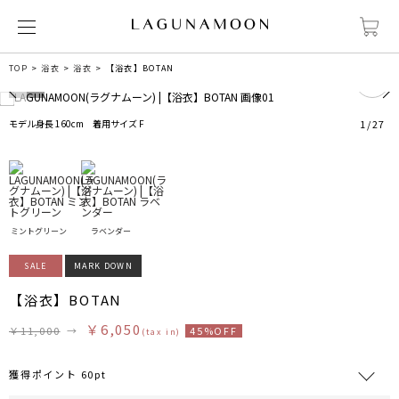
0
TOP
浴衣
浴衣
【浴衣】BOTAN
モデル身長 160cm 着用サイズ F
1
/
27
ミントグリーン
ラベンダー
SALE
MARK DOWN
【浴衣】BOTAN
￥6,050
￥11,000
→
45%OFF
(tax in)
獲得ポイント 60pt