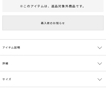
※このアイテムは、
返品対象外商品
です。
RUNWAY Passport
ポイント
旧 MS PASSPORTポイント
再入荷のお知らせ
60
ポイント獲得
ポイントについて
アイテム説明
【浴衣＋帯2点SET】
詳細
1940年から1960年代アメリカのミッドセンチュリーモダンな
壁紙柄をオマージュした、日本のわび・さびの美を感じさせる浴衣。
和の中に香るモダンクラシックの融合が、今までにない洗練されたデ
サイズ
素材
浴衣:綿100% 帯:ポリエステル100%
ザイン。
昨年人気のBOTANは再発売。また、今季の帯の柄は
原産国
[浴衣]中国 [帯]日本
ミッドセンチュリーモダンの壁紙をオマージュした柄を採用しまし
サイズ
袖丈
裄丈
総丈
重さ
た。
メーカー品
0320232003
リバーシブル仕様で表情の変化を楽しめます。
F
48.5cm
68.5cm
167.5cm
約842g
番