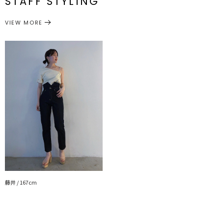
STAFF STYLING
ボトムス
デニムパンツ
カテゴリー
サイズガイド
VIEW MORE
藤井 / 167cm