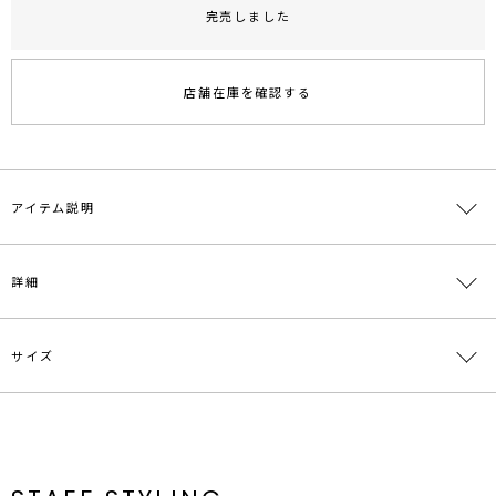
完売しました
RUNWAY Passport
ポイント
旧 MS PASSPORTポイント
店舗在庫を確認する
121
ポイント獲得
ポイントについて
アイテム説明
ハイウエストデザインがモダンな雰囲気のストレートシルエットのデ
詳細
ニムパンツ。ウエストでフィットする女性らしいラインにしていま
す。
サイズ
素材
本体:綿100% ラベル部分:合成皮革
原産国
中国
サイズ
ウエスト
ヒップ
股上
股下
わたり周り
メーカー品
0320324001
S
66cm
94cm
41cm
68.5cm
60cm
番
M
68cm
100cm
41.5cm
71cm
61cm