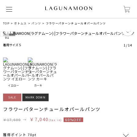
TOP
ボトムス
パンツ
フラワーパターンチュールオパールパンツ
0
着用サイズ S
1
/
14
イエロー
カーキ
SALE
MARK DOWN
フラワーパターンチュールオパールパンツ
￥7,040
￥17,600
→
60%OFF
(tax in)
獲得ポイント 70pt