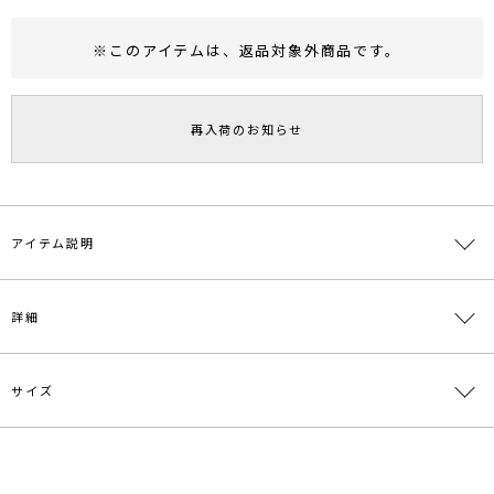
※このアイテムは、
返品対象外商品
です。
RUNWAY Passport
ポイント
旧 MS PASSPORTポイント
再入荷のお知らせ
70
ポイント獲得
ポイントについて
アイテム説明
オリジナルで起こした花柄のツイルオパールチュールパンツ。
詳細
チュールにツイルを乗せ花柄にオパール加工を施しました。
前股ぐりをやや短めに設定しており、タックインして履くと足長効果
が狙えます。
サイズ
素材
表地:ポリエステル 再生繊維(セルロース) 綿 裏
地:ポリエステル100％
原産国
中国
サイズ
ウエスト
ヒップ
股上
股下
わたり周り
最小64cm