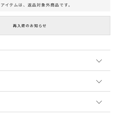
のアイテムは、
返品対象外商品
です。
再入荷のお知らせ
ブロングカーディガンとパンツのセットアップ。 アシ
デザインと斜めに切り替えた前立てが印象的な カーデ
入ったニットパンツをトレンドライクなワイドリブで
別々で着回しもできる万能アイテムです。
:レーヨン61％ ポリエステル23％ ナイロン15％
ント・おすすめ
ウレタン1％
スのボトムとしてもおすすめ
国
着丈
袖丈
肩幅
ウエスト
ヒップ
股上
[パンツ]最小
ガ
[カーディガ
[カーディガ
[カーディガ
[パン
[パン
43cm 最大
0503000
m
ン]102cm
ン]58.5cm
ン]35cm
ツ]68cm
ツ]33cm
----------------------------
85cm