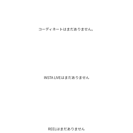
番
パンツとカーディガン
透け感：なし
裏地：なし
セ
生地の厚さ：普通
カテゴリー
洗濯：×
伸縮性：あり
コーディネートはまだありません。
光沢感：なし
-----------------------
Eco Vero- sustain
持続可能な木材資源
サプライチェーンを
生産から廃棄までラ
つ
と認められた商品に
INSTA LIVEはまだありません
材
ー特徴ー
■有害物質の排出が
■分解され土に返る
■染色時使う水の量
■短時間で染色出来
■輸送時の移動距離
ー特性ー
REELはまだありません