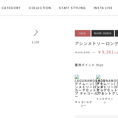
CATEGORY
COLLECTION
STAFF STYLING
INSTA LIVE
0
SALE
MARK DOWN
モデル身長 164cm 着用サイズ F
1
/
20
アシンメトリーロン
￥9,361
￥25,300
→
(t
獲得ポイント 93pt
ミントグリー
チャコールグ
ン
レー