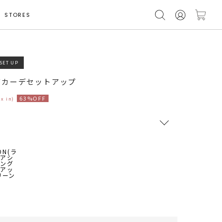
STORES
SET UP
モデル身長 164cm
グカーデセットアップ
63%OFF
ax in)
RUNWAY Passport
ポイント
旧 MS PASSPORTポイント
93
ポイント獲得
ポイントについて