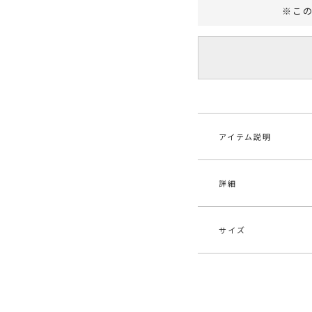
※こ
アイテム説明
詳細
アシンメトリーのリ
ンメトリーなネック
ィガンとスリットの
仕上げました。上下
サイズ
素材
基布
■スタイリングポイ
ポリ
・セットアップ着用
・パンツはワンピー
原産国
中
サイズ
バスト
[カーディ
F
メーカー品
032
ン]81c
-----------------------