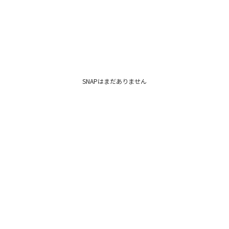
■手洗い可能
■抗菌防臭（着用時
■生乾き臭防止
■UVカット（紫外線
▼スタイリングおすす
アウター一覧はこち
シューズ一覧はこち
SNAPはまだありません
アクセサリー一覧は
バック一覧はこちら