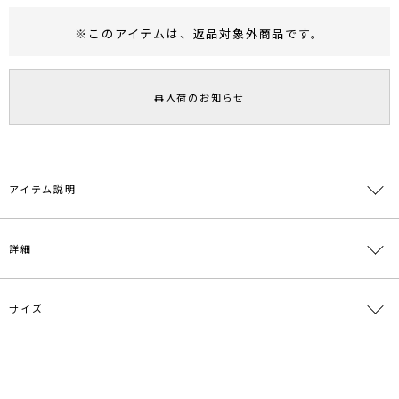
※このアイテムは、
返品対象外商品
です。
RUNWAY Passport
ポイント
旧 MS PASSPORTポイント
再入荷のお知らせ
41
ポイント獲得
ポイントについて
アイテム説明
フリルスリーブが目を惹くロングTシャツ。
詳細
オーバーシルエットとラフな表情の素材感でDailyに活躍します。
■スタイリングポイント・おすすめ
・今年らしいスタイリングなら断然フレアーパンツとの合わせがおす
サイズ
素材
綿100%
すめ
・ジャンパースカートのインナーとしても◎
原産国
韓国
サイズ
バスト
着丈
袖丈
肩幅
重さ
---------------------------------------------------
メーカー品
0320527003
透け感：なし
F
116cm
68cm
58cm
56cm
約538g
番