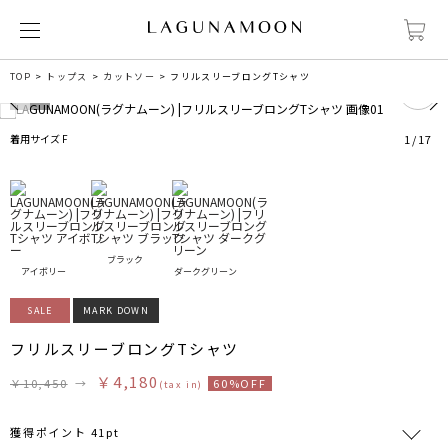
0
TOP
トップス
カットソー
フリルスリーブロングTシャツ
着用サイズ F
1
/
17
ブラック
アイボリー
ダークグリーン
SALE
MARK DOWN
フリルスリーブロングTシャツ
￥4,180
￥10,450
→
60%OFF
(tax in)
獲得ポイント 41pt