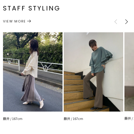
裏地：なし
STAFF STYLING
生地の厚さ：普通
トップス
カットソー
サイズガイド
洗濯：30℃を限度とし、非常に弱い洗濯可
カテゴリー
伸縮性：なし
VIEW MORE
光沢感：なし
---------------------------------------------------
▼スタイリングおすすめITEM▼
アウター一覧はこちら
ボトムス一覧はこちら
シューズ一覧はこちら
アクセサリー一覧はこちら
バック一覧はこちら
藤井 /
藤井 / 167cm
藤井 / 167cm