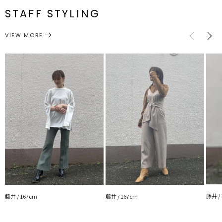
STAFF STYLING
トップス
カットソー
サイズガイド
カテゴリー
VIEW MORE
---------------------------------------------------
透け感：なし
裏地：なし
生地の厚さ：普通
洗濯:―
伸縮性：あり
光沢感：なし
---------------------------------------------------
藤井 /
藤井 / 167cm
藤井 / 167cm
▼スタイリングおすすめITEM▼
アウターー覧はこちら