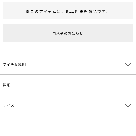
※このアイテムは、
返品対象外商品
です。
RUNWAY Passport
ポイント
旧 MS PASSPORTポイント
再入荷のお知らせ
35
ポイント獲得
ポイントについて
アイテム説明
肘にスリットの入ったビッグロングTシャツ。
詳細
お尻まで隠れる丈感で着回し抜群間違いなしのアイテム。
オリジナルカラーで染めたラベンダー、ブラウンの色味は他にない拘
りのカラー。
サイズ
素材
本体:綿100％
■スタイリングポイント・おすすめ
・タイトなボトム合わせがおすすめ。
原産国
中国
・肘のスリットから腕を出した着こなしがお洒落見え！
サイズ
バスト
着丈
袖丈
肩幅
重さ
・インナーにシアーなカットソーをレイヤードしたスタイリングもお
メーカー品
0320527005
すすめ。
F
115cm
73cm
60.5cm
55cm
約322g
番