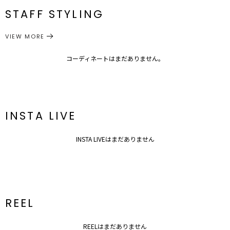
・キレイ目なコートを羽織ればシックな大人コーデに
メーカー品
0320603004
最小49cm
STAFF STYLING
M
90cm
83cm
122cm
約862g
最大96cm
番
---------------------------------------------------
ウエスト：ゴム仕様
透け感：なし
VIEW MORE
ワンピース
ワンピース
裏地：なし
カテゴリー
サイズガイド
生地の厚さ：厚手
洗濯：×
コーディネートはまだありません。
伸縮性：多少あり
光沢感：なし
ポケット：なし
---------------------------------------------------
INSTA LIVE
▼スタイリングおすすめITEM▼
アウター一覧はこちら
INSTA LIVEはまだありません
ボトムス一覧はこちら
シューズ一覧はこちら
アクセサリー一覧はこちら
バック一覧はこちら
REEL
REELはまだありません