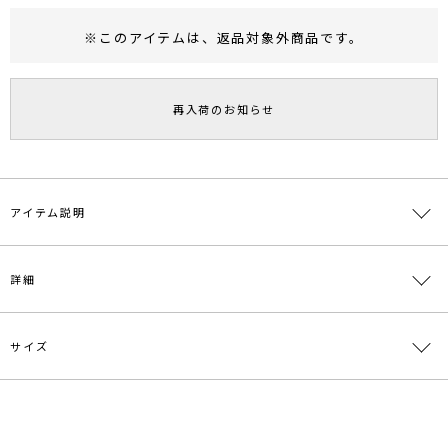
※このアイテムは、
返品対象外商品
です。
RUNWAY Passport
ポイント
旧 MS PASSPORTポイント
再入荷のお知らせ
154
ポイント獲得
ポイントについて
アイテム説明
二種類の編地を使用したラクーンドッキングニットワンピース。
詳細
編地変化と配色でワントーンに奥行きをもたらしました。
スカート部分には別糸を使い、裏目で凹凸感のあるリブに減らし目の
マチを入れ、
ウエストからたっぷり広がるフレアーが女性らしいシルエットを描き
サイズ
素材
上身頃:毛(チャイニーズラクーン)47% ナイロン
ます。
29% 毛24% スカート部分:レーヨン72% ナイロ
カジュアルにもきれいめにも着て頂ける一着です。
ン28%
サイズ
バスト
裄丈
ウエスト
総丈
重さ
■スタイリングポイント・おすすめ
原産国
中国
・ワンピース1枚でさらっと
最小48cm
S
88cm
78cm
121cm
約834g
最大94cm