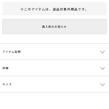
※このアイテムは、
返品対象外商品
です。
RUNWAY Passport
ポイント
旧 MS PASSPORTポイント
再入荷のお知らせ
79
ポイント獲得
ポイントについて
アイテム説明
ウエストサッシュデザインのワイドパンツコンビネゾン。
詳細
ウエストをマークすることでスタイルアップ効果のある1着。
袖下にギャザーの入ったカーブスリーブが今年らしいニュアンスをプ
ラス。
サイズ
素材
表地:再生繊維(セルロース)56% ポリエステル
---------------------------------------------------
39％ ポリウレタン5％ 裏地:ポリエステル100％
透け感：なし
裏地：あり
原産国
中国
サイズ
バスト
袖丈
肩幅
ウエスト
ヒップ
洗濯：×
伸縮性：なし
S
88cm
46.5cm
36cm
74cm
100cm
メーカー品
0320603019