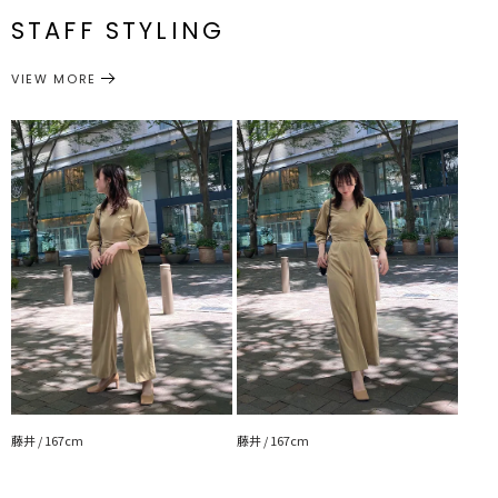
光沢感：なし
番
STAFF STYLING
ポケット:両ポケットあり
M
90cm
50.5cm
37.5cm
78cm
103cm
胸パット：なし
付属：予備ボタン１個
ワンピース
ドレス
ファスナー:背中
カテゴリー
VIEW MORE
---------------------------------------------------
サイズガイド
●おすすめシーン
同窓会や女子会などのパーティーシーンにピッタリ！
■■■DAILY DRESSとは■■■
ソフトでライトなニュアンス、柔らかく芯のある女性像をディテール
に落とし込み
幅広いシーンに着用頂けるラインナップ。
従来のドレスライン同様に、女性らしさを惹き立てる洗練されたデザ
インに加え
ポケット付きなどスマートな機能性も完備しています。
▼スタイリングおすすめITEM▼
シューズ一覧はこちら
アクセサリー一覧はこちら
バック一覧はこちら
藤井 / 167cm
藤井 / 167cm