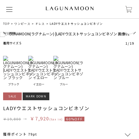
0
TOP
ワンピース
ドレス
LADYウエストサッシュコンビネゾン
着用サイズ S
1
/
19
ブラック
イエロー
ブルー
SALE
MARK DOWN
LADYウエストサッシュコンビネゾン
￥7,920
￥19,800
→
60%OFF
(tax in)
獲得ポイント 79pt