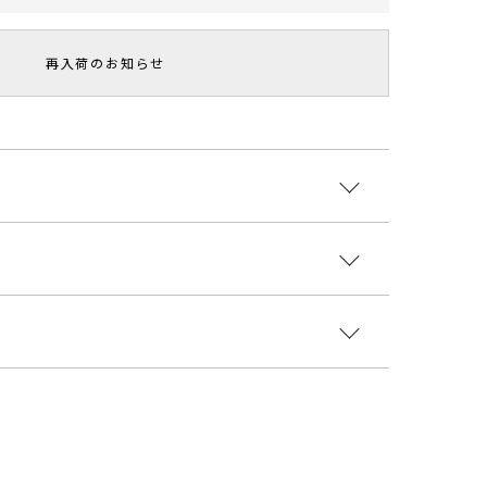
再入荷のお知らせ
ポイントのカシュクールニットワンピース。
トが今年らしいトレンド感ある1着です。
可能なデザインです。
ント・おすすめ
ヨン43％ ナイロン33％ ポリエステル24％
ラッと
ーも合わせやすいデザイン
国
袖丈
肩幅
ウエスト
ヒップ
総丈
重さ
----------------------------
0603025
最小58cm 最
55.5cm
37.5cm
89cm
116.5cm
約592g
大98cm
最小64cm 最
59cm
38.5cm
90cm
120cm
約636g
大108cm