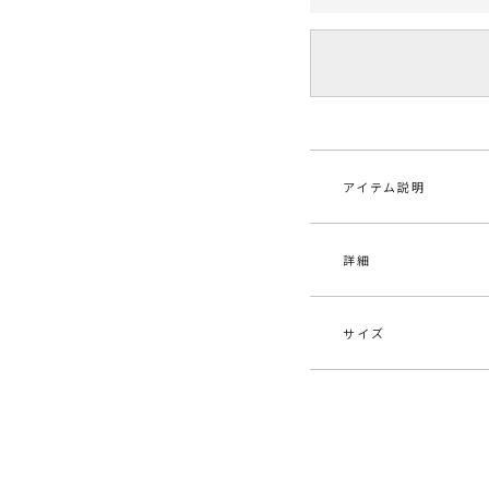
アイテム説明
詳細
フロントのボタンが
マーメイドシルエッ
前後どちらでも着用
サイズ
■スタイリングポイ
素材
レー
・ワンピース1枚でサ
・ショート丈アウタ
原産国
中
サイズ
バスト
-----------------------
メーカー品
032
透け感：なし
S
72cm
番
裏地：なし
生地の厚さ：普通
M
74cm