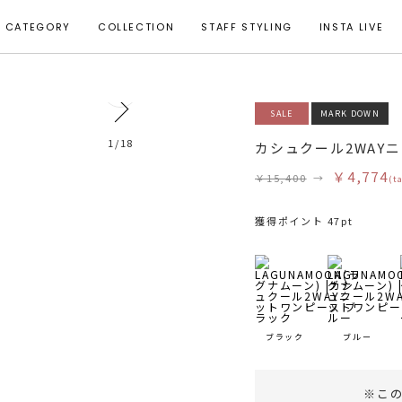
CATEGORY
COLLECTION
STAFF STYLING
INSTA LIVE
0
SALE
MARK DOWN
着用サイズ S
1
/
18
カシュクール2WAY
￥4,774
￥15,400
→
(t
獲得ポイント 47pt
ブラック
ブルー
※こ