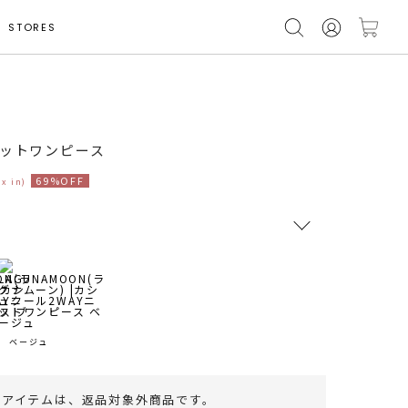
STORES
着用サイズ S
ニットワンピース
69%OFF
ax in)
RUNWAY Passport
ポイント
旧 MS PASSPORTポイント
ベージュ
47
ポイント獲得
のアイテムは、
返品対象外商品
です。
ポイントについて