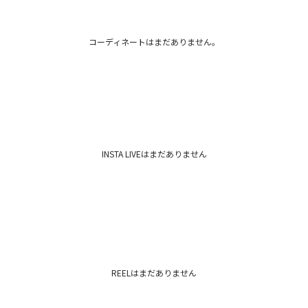
ワ
裏地：あり
カテゴリー
洗濯：×
伸縮性：なし
コーディネートはまだありません。
ポケット:あり
胸パット：なし
ファスナー:サイド
機能性：撥水加工
-----------------------
■■■LAGUNAMOO
ドレスを着ることで
INSTA LIVEはまだありません
それぞれが持つ内に
スタイルを美しく魅
機能性や従来の型に
す。
結婚式，2次会，パ
ーンでお使いいただ
■■■LADY DRES
●デザイン
REELはまだありません
“女性の魅力を加速さ
甘いドレスのイメー