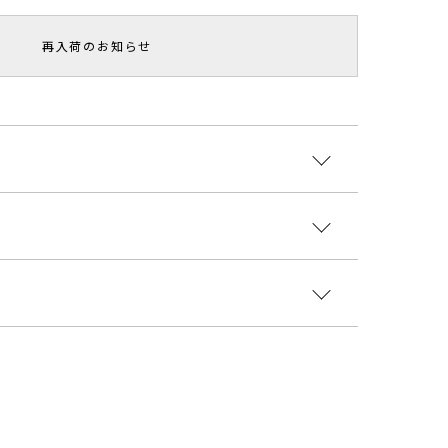
再入荷のお知らせ
RESSLOOK掲載】
テージライクな素材を使用したドレス。
インで肩まわりをカバーしてくれるので、露出を気に
す。
な印象を与えます。
:レーヨン67％ ポリエステル33％ 裏地:ポリエス
100％
ーティー…どんなシーンでも活躍できる1着！！
国
スト
肩幅
総丈
重さ
でフォーマルなシーンでもOK！ お食事会やホテル
2cm
35cm
121.5cm
約556g
1103010
----------------------------
8cm
38.5cm
127cm
約558g