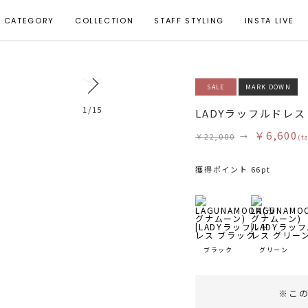
CATEGORY
COLLECTION
STAFF STYLING
INSTA LIVE
0
SALE
MARK DOWN
着用サイズ S
1
/
15
LADYラッフルドレス
￥6,600
￥22,000
→
(t
獲得ポイント 66pt
ブラック
グリーン
※こ