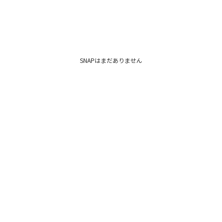
上品で大胆かつ対極
で
アンバランスなバラ
大人の抜け感を計算し
”今”なトレンドディ
●機能性
SNAPはまだありません
“スマートな立ち振る
手荷物を最小限に減
スマートに立ち振る
デザインに不具合がな
ドレスだけではなく
スピーチカードが忍
案。
▼スタイリングおすす
シューズ一覧はこち
アクセサリー一覧は
バック一覧はこちら