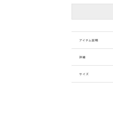
アイテム説明
詳細
【2021 SPRING D
鈍い光沢感がヴィン
大きなラッフルデザ
せず着ていただけま
サイズ
光沢感がより華やか
素材
表地
テル
●オススメシーン
結婚式、二次会、パ
原産国
中
サイズ
バ
袖ありのデザインなの
ディナーにも◎
S
8
メーカー品
032
番
-----------------------
M
8
透け感：なし