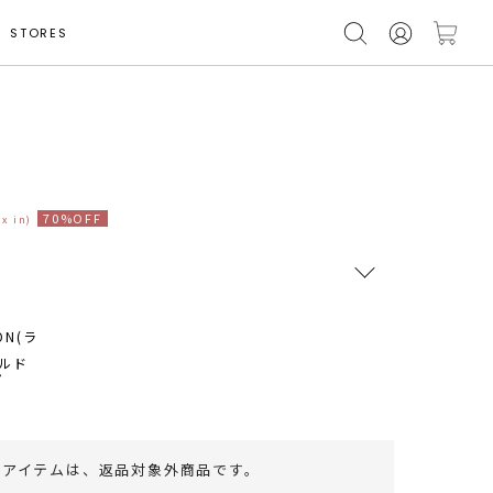
STORES
着用サイズ S
70%OFF
ax in)
RUNWAY Passport
ポイント
旧 MS PASSPORTポイント
66
ポイント獲得
のアイテムは、
返品対象外商品
です。
ポイントについて