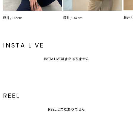
・どんなボトムスでも相性抜群の着回し万能パーカー
・ショート丈なのでワンピースの上に着てもちょうど良い丈感
藤井 /
藤井 / 167cm
藤井 / 167cm
---------------------------------------------------
透け感：なし
裏地：なし
生地の厚さ：厚手
洗濯：手洗い可
INSTA LIVE
伸縮性：あり
光沢感：なし
---------------------------------------------------
INSTA LIVEはまだありません
※商品サイズ・付属品等はアイテムサイズをご確認下さい。
REEL
REELはまだありません