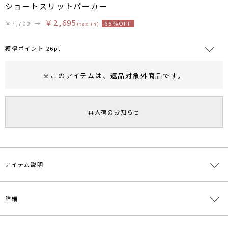
ショートスリットパーカー
￥2,695
￥7,700
→
65%OFF
(tax in)
獲得ポイント 26pt
※このアイテムは、
返品対象外商品
です。
RUNWAY Passport
ポイント
旧 MS PASSPORTポイント
再入荷のお知らせ
26
ポイント獲得
ポイントについて
アイテム説明
＼RUNWAYchannel 10周年記念！限定カラー登場／
詳細
大好評により、人気カラーの再入荷！さらに
新色含めた【グレー・ブラック・レッド・マスタード・ベージュ】
数量限定販売
の5色はRUNWAYchannel限定カラー！
となりま