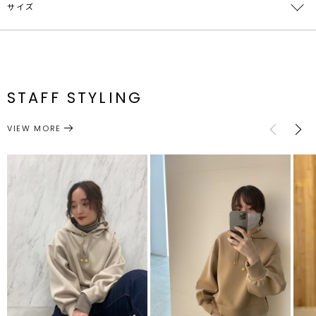
サイズ
す。
素材
ポリエステル78％ レーヨン17％ ポリウレタン
5％
-LAGUNAMOON HOME-
原産国
中国
サイズ
バスト
着丈
袖丈
肩幅
重さ
【Stay Home, Enjoy Home, Enjoy Fashion】をテーマに、どん
な時でもFashionを楽しんでいただきたいという想いから生まれた
F
108cm
51cm
50cm
54cm
約598g
メーカー品
0321127004
NEWライン。
番
STAFF STYLING
リラックス素材やディテールを採用しながらも、トレンド感や女性ら
サイズガイド
しさを魅せるデザイン。
トップス
パーカー
カテゴリー
幅広いお客様に楽しんでいただけるよう、全アイテムフリーサイズで
VIEW MORE
展開致します！
▼こちらも同アイテム▼
ショートスリットパーカー
＃おうち時間
＃Stay Home
＃WEB限定
ボンディング素材のショートパーカー。
ショート丈のパーカーはマキシスカート合わせや、ワンピースの上か
らレイヤードする着こなしがおススメ。
ボリューム感のあるパフスリーブが女性らしいパーカーです。
■スタイリングポイント・おすすめ