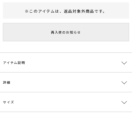
※このアイテムは、
返品対象外商品
です。
RUNWAY Passport
ポイント
旧 MS PASSPORTポイント
再入荷のお知らせ
15
ポイント獲得
ポイントについて
アイテム説明
-LAGUNAMOON HOME-
詳細
【Stay Home, Enjoy Home, Enjoy Fashion】をテーマに、
どんな時でもFashionを楽しんでいただきたいという想いから生まれ
たNEWライン。
リラックス素材やディテールを採用しながらも、トレンド感や女性ら
サイズ
素材
本体:綿76％ ポリエステル23％ ポリウレタン1％
しさを魅せるデザイン。
別布:綿100％
幅広いお客様に楽しんでいただけるよう、全アイテムフリーサイズで
展開致します！
原産国
中国
サイズ
高さ
重さ
＃おうち時間
F
36cm
約80g
メーカー品
0321132001