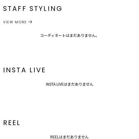
＃Stay Home
番
カップ付き 前下がり：調節可能 底辺：ゴム仕様、最小17cm 最
STAFF STYLING
＃ルームウェア
大24cm
ランジェリー
ランジェリー/その他
ノンワイヤー仕様で体を締め付けのないリラックスアイテム。
カテゴリー
VIEW MORE
おうち時間の気分をさらに高めてくれるストレスフリーで見た目も可
愛い花柄のジャガード素材が色違いでほしくなるブラ。
コーディネートはまだありません。
■スタイリングポイント・おすすめ
・パジャマのインナーとしてナイトブラに
---------------------------------------------------
透け感：なし
INSTA LIVE
裏地：なし
生地の厚さ：普通
洗濯：手洗い可
INSTA LIVEはまだありません
伸縮性：若干あり
パット：あり
ホック：なし
---------------------------------------------------
▼その他のルームウェアはこちら▼
ルームウェア一覧はこちら
REEL
REELはまだありません