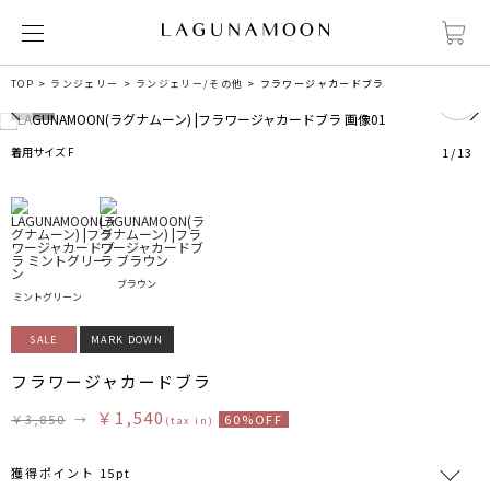
0
TOP
ランジェリー
ランジェリー/その他
フラワージャカードブラ
着用サイズ F
1
/
13
ブラウン
ミントグリーン
SALE
MARK DOWN
フラワージャカードブラ
￥1,540
￥3,850
→
60%OFF
(tax in)
獲得ポイント 15pt