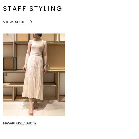
STAFF STYLING
---------------------------------------------------
アウター
ブルゾン
サイズガイド
透け感：あり
カテゴリー
裏地：なし
VIEW MORE
洗濯：-
伸縮性：なし
ポケット:あり
---------------------------------------------------
▼スタイリングおすすめITEM▼
トップス一覧はこちら
ボトムス一覧はこちら
シューズ一覧はこちら
アクセサリー一覧はこちら
バック一覧はこちら
MASAKI KISE / 168cm