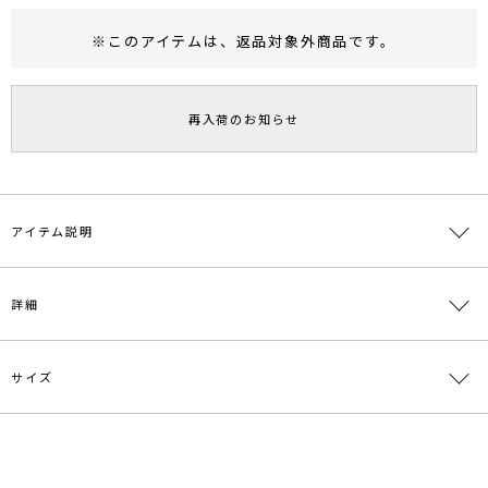
※このアイテムは、
返品対象外商品
です。
RUNWAY Passport
ポイント
旧 MS PASSPORTポイント
再入荷のお知らせ
50
ポイント獲得
ポイントについて
アイテム説明
袖まで続くヨークをフレアー展開したデザインブルゾン。
詳細
シアーで軽く風合いの良い素材を使用し、女性らしい雰囲気にしまし
た。
ショート丈設定で、ワンピースやハイウエストボトムと相性が良いア
イテムです。
サイズ
素材
ポリエステル100％
■スタイリングポイント・おすすめ
原産国
中国
・ショート丈なのでハイウエストボトムスやワンピースに合わせるの
サイズ
バスト
着丈
袖丈
肩幅
重さ
がおすすめ
メーカー品
0321202000
・透け感のある軽い素材のブルゾンなので肌寒い日の羽織として◎
F
100cm
46cm
40.5cm
55cm
約152g
番