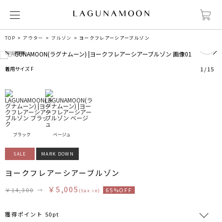
0
TOP
アウター
ブルゾン
ヨークフレアーシアーブルゾン
着用サイズ F
1
/
15
ブラック
ベージュ
SALE
MARK DOWN
ヨークフレアーシアーブルゾン
￥5,005
￥14,300
→
65%OFF
(tax in)
獲得ポイント 50pt