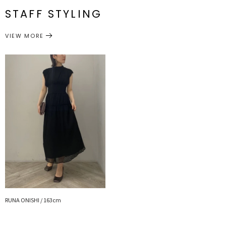
最小70cm
メーカー品
0321203024
STAFF STYLING
---------------------------------------------------
M
86cm
44cm
最大
126.5cm
約346g
番
102cm
透け感：あり
付属：予備ボタン1個 ウエスト：ゴム仕様
裏地：あり
VIEW MORE
ワンピース
ワンピース
洗濯：×
カテゴリー
サイズガイド
伸縮性：ウエストゴム仕様
光沢感：なし
ポケット:なし
胸パット：なし
ファスナー:なし
---------------------------------------------------
RUNA ONISHI / 163cm