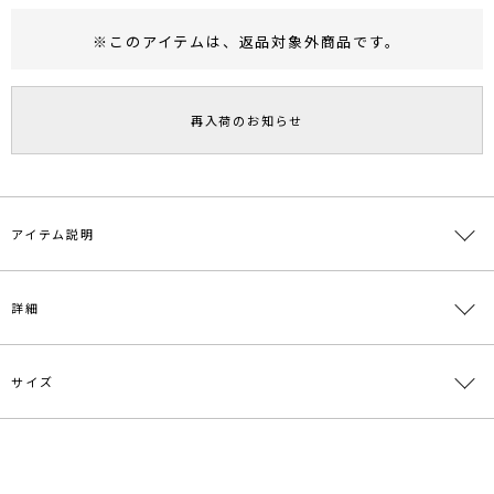
※このアイテムは、
返品対象外商品
です。
RUNWAY Passport
ポイント
旧 MS PASSPORTポイント
再入荷のお知らせ
88
ポイント獲得
ポイントについて
アイテム説明
△▼DRESS LOOK掲載アイテム▼△
詳細
■デザインポイント
楊柳ドットの素材が華やかさのあるワンピース。
ウエストシャーリングなので、締め付けもなく、きれいにウエストを
サイズ
素材
表側生地:ポリエステル100％ 裏側生地:ポリエス
見せてくれます。
テル100％ フロック部分:レーヨン ナイロン 綿
少し腕にかかる袖丈も細く見えるポイントに。
ポリエステル
サイズ
バスト
肩幅
ウエスト
総丈
重さ
●おすすめシーン
原産国
中国
デートや女子会などのカジュアルなシーンに
最小66cm
S
84cm
43cm
124.5cm
約322g
最大86cm