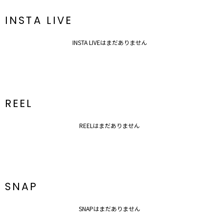
■■■DAILY DRESSとは■■■
空気を孕むような生地の分量感、ソフトでライトなニュアンス、柔ら
INSTA LIVE
かく芯のある女性像をディテールに落とし込み、幅広いシーンに着用
頂けるラインナップ。
従来のドレスライン同様に、女性らしさを惹き立てる洗練されたデザ
INSTA LIVEはまだありません
インに加え、ポケット付きなどスマートな機能性も完備しています。
▼スタイリングおすすめITEM▼
シューズ一覧はこちら
アクセサリー一覧はこちら
バック一覧はこちら
REEL
REELはまだありません
SNAP
SNAPはまだありません