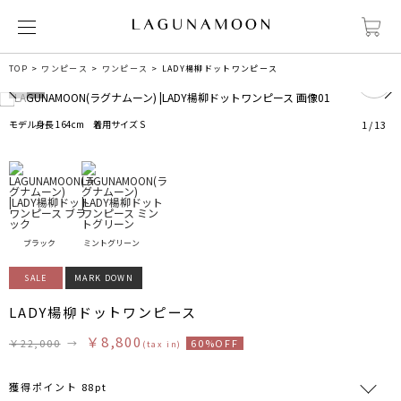
0
TOP
ワンピース
ワンピース
LADY楊柳ドットワンピース
モデル身長 164cm 着用サイズ S
1
/
13
ブラック
ミントグリーン
SALE
MARK DOWN
LADY楊柳ドットワンピース
￥8,800
￥22,000
→
60%OFF
(tax in)
獲得ポイント 88pt