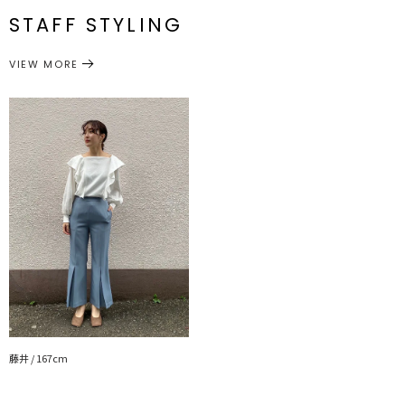
透け感：若干あり(ホワイト)
STAFF STYLING
裏地：なし
トップス
カットソー
サイズガイド
生地の厚さ：普通
カテゴリー
洗濯：-
VIEW MORE
伸縮性：なし
---------------------------------------------------
▼スタイリングおすすめITEM▼
ボトムス一覧はこちら
シューズ一覧はこちら
アクセサリー一覧はこちら
バック一覧はこちら
藤井 / 167cm