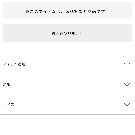
※このアイテムは、
返品対象外商品
です。
RUNWAY Passport
ポイント
旧 MS PASSPORTポイント
再入荷のお知らせ
32
ポイント獲得
ポイントについて
アイテム説明
肩からウエストにかけて付いた大きなラッフルデザインがポイントの
詳細
トップス。
カットソー素材を使用しているので、ラッフルデザインも程よくカジ
ュアルな印象に着こなせます。
サイズ
素材
-
■スタイリングポイント・おすすめ
・カジュアルな印象のカットソーをラッフルデザインでフェミニンに
原産国
中国
仕上げているのでデニム合わせでも女性らしく仕上がります。
サイズ
バスト
着丈
袖丈
肩幅
重さ
メーカー品
0321227000
---------------------------------------------------
F
96cm
55.5cm
58cm
37cm
約400g
番