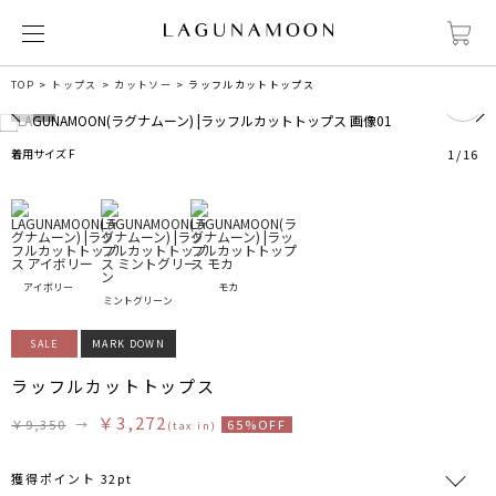
0
TOP
トップス
カットソー
ラッフルカットトップス
着用サイズ F
1
/
16
アイボリー
モカ
ミントグリーン
SALE
MARK DOWN
ラッフルカットトップス
￥3,272
￥9,350
→
65%OFF
(tax in)
獲得ポイント 32pt