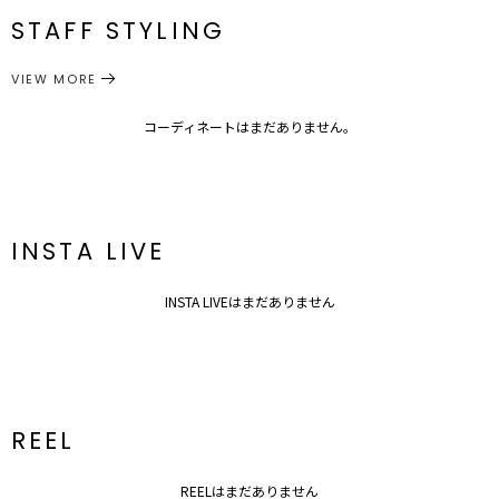
・落ち着いたカラーリングで仕上げたパフスリーブワンピースには映
STAFF STYLING
えるアクセサリーでアクセントをプラス
M
86cm
27cm
35.5cm
125.5cm
約386g
ワンピース
ワンピース
カテゴリー
---------------------------------------------------
サイズガイド
VIEW MORE
透け感：アイボリーのみあり
裏地：あり
生地の厚さ：普通
コーディネートはまだありません。
洗濯：-
伸縮性：なし
ポケット：あり
ジップ：なし
---------------------------------------------------
INSTA LIVE
INSTA LIVEはまだありません
REEL
REELはまだありません