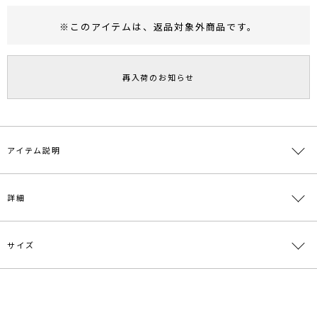
※このアイテムは、
返品対象外商品
です。
RUNWAY Passport
ポイント
旧 MS PASSPORTポイント
再入荷のお知らせ
66
ポイント獲得
ポイントについて
アイテム説明
■デザインポイント
詳細
同糸で織られたコットンのジャガード素材を使用したワンピース。
コットンレースのような柄が特徴。
緩やかなスクエアネックが首元のデコルテを綺麗に見せます。
程よくシェイプさせたウエストラインが女性らしさを高めてくれるシ
サイズ
素材
表地:綿100％ 裏地:綿100％
ルエット。
一枚でスタイリングが決まるアイテムです。
原産国
中国
サイズ
バスト
袖丈
肩幅
総丈
重さ
■スタイリングポイント
メーカー品
0321303014
・ワンピース1枚でサラッと
S
84cm
25.5cm
33.5cm
121cm
約362g
番