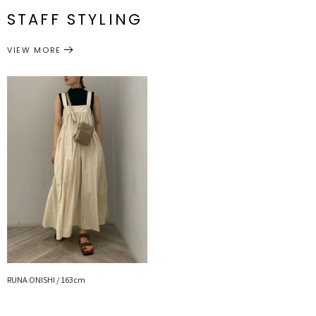
■スタイリングポイント
番
付属：予備ボタン1個 前下がり：調節可能 バスト：一部ゴム仕様
STAFF STYLING
・夏らしいコットン地なのでレイヤードするTOPSはカジュアルなア
サイズガイド
イテムが相性〇
ワンピース
ワンピース
カテゴリー
VIEW MORE
・ヒールありのサンダルはもちろん、トレンドのスポーティーなサン
ダル合わせもおすすめ
---------------------------------------------------
透け感：なし
裏地：あり
生地の厚さ：普通
洗濯：手洗い可
伸縮性：なし
ポケット：あり
---------------------------------------------------
▼スタイリングおすすめITEM▼
カーディガン一覧はこちら
シューズ一覧はこちら
アクセサリー一覧はこちら
バック一覧はこちら
RUNA ONISHI / 163cm