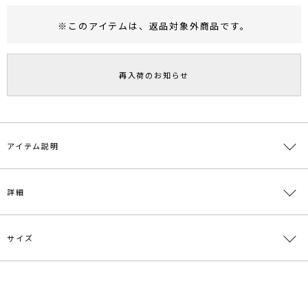
※このアイテムは、
返品対象外商品
です。
RUNWAY Passport
ポイント
旧 MS PASSPORTポイント
再入荷のお知らせ
46
ポイント獲得
ポイントについて
アイテム説明
ギャザー使いたっぷりなボリュームのあるシルエットのワンピース。
詳細
切り替え位置が高く縦長シルエットでスタイルアップも嬉しいポイン
ト。インナーにはTシャツやタンク、スニーカー合わせでカジュアル
に着て頂けます。肩紐は３段階調節が可能なので幅広い身長の方に着
ていただけます。
サイズ
素材
表地:綿89％ ポリエステル10％ ポリウレタン1％
裏地:ポリエステル79％ 綿21％
【仕様変更箇所】
原産国
中国
サイズ
バスト
総丈
重さ
ウエスト：商品詳細画像のサイズが正しいサイズです
F
最小82cm 最大100cm
124cm
約494g
メーカー品
0321303025