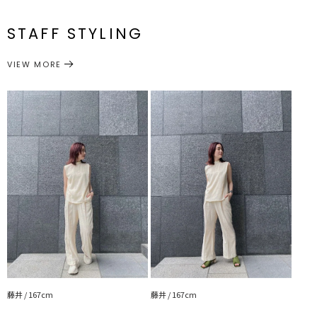
◆シリーズアイテム
最小64cm
S
98cm
32.5cm
66cm
61cm
メーカー品
0321307001
最大80cm
ジャガードノースリブラウス
番
最小68cm
STAFF STYLING
M
102cm
35cm
69.5cm
62cm
最大88cm
■スタイリングポイント
ウエスト：ゴム仕様
ボトムス
パンツ
・シリーズアイテムのブラウスとSETUPで
カテゴリー
VIEW MORE
・ジャガード素材が印象的なのでTOPSにはシンプルなアイテムが◎
サイズガイド
---------------------------------------------------
透け感：あり
裏地：あり
生地の厚さ：普通
洗濯：手洗い可
伸縮性：あり ウエストゴム仕様
ポケット：あり
ジップ：なし
---------------------------------------------------
藤井 / 167cm
藤井 / 167cm