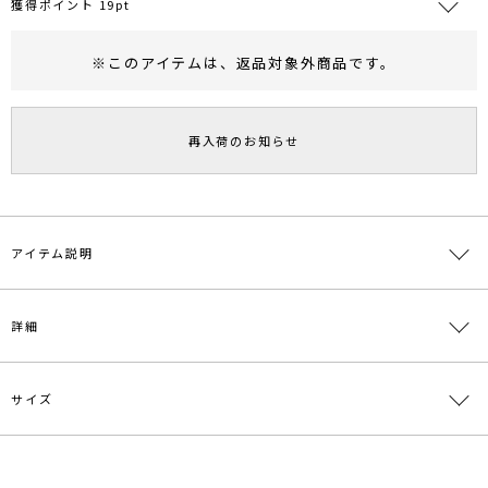
獲得ポイント 19pt
※このアイテムは、
返品対象外商品
です。
RUNWAY Passport
ポイント
旧 MS PASSPORTポイント
再入荷のお知らせ
19
ポイント獲得
ポイントについて
アイテム説明
■デザインポイント
詳細
同色系のカラーで織られた女性らしい花柄のジャガード素材を使用し
たパンツ。
ウエストをゴム仕様にし、夏でも着用しやすいイージー型。
ひざ周りにもこだわり、足のラインが綺麗にみえるシルエットにして
サイズ
素材
表地:ポリエステル100% 裏地:ポリエステル
います。
100%
キレイめにもカジュアルにも着こなせるアイテムです。
同素材を使用したブラウスの展開もございます。
原産国
中国
サイズ
ウエスト
ヒップ
股上
股下
わたり周り