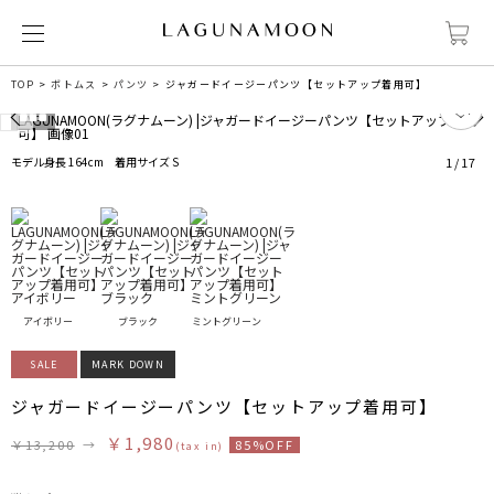
TOP
ボトムス
パンツ
ジャガードイージーパンツ【セットアップ着用可】
0
モデル身長 164cm 着用サイズ S
1
/
17
アイボリー
ブラック
ミントグリーン
SALE
MARK DOWN
ジャガードイージーパンツ【セットアップ着用可】
￥1,980
￥13,200
→
85%OFF
(tax in)