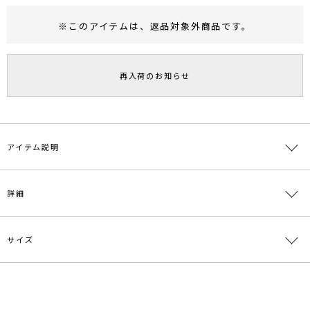
※このアイテムは、
返品対象外商品
です。
RUNWAY Passport
ポイント
旧 MS PASSPORTポイント
再入荷のお知らせ
33
ポイント獲得
ポイントについて
アイテム説明
■デザインポイント
詳細
デザイン性のある編地がトレンド感のあるニットプルオーバー。
ボートネックなので鎖骨が綺麗に見え女性らしく見せてくれます。
ワンピースやオールインワンのインナーにもオススメです。
サイズ
素材
レーヨン63％ ナイロン37%
■スタイリングポイント
・着回ししやすいデザインなのでボトムを選ばない優秀ニットTOPS
原産国
中国
・トレンドのシアーアイテムのインナーTOPSとしても使えます
サイズ
バスト
着丈
肩幅
重さ
メーカー品
0321426013
---------------------------------------------------
F
80cm
54cm
39cm
約238g
番