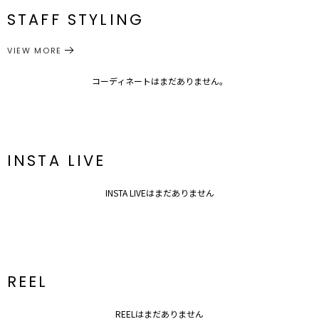
透け感：あり
STAFF STYLING
裏地：なし
トップス
ニット
サイズガイド
生地の厚さ：薄手
カテゴリー
洗濯：手洗い可
VIEW MORE
伸縮性：若干あり
---------------------------------------------------
コーディネートはまだありません。
▼スタイリングおすすめITEM▼
アウター一覧はこちら
ボトムス一覧はこちら
シューズ一覧はこちら
アクセサリー一覧はこちら
INSTA LIVE
バック一覧はこちら
INSTA LIVEはまだありません
REEL
REELはまだありません