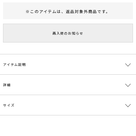
※このアイテムは、
返品対象外商品
です。
RUNWAY Passport
ポイント
旧 MS PASSPORTポイント
再入荷のお知らせ
74
ポイント獲得
ポイントについて
アイテム説明
■デザインポイント
詳細
春に大人気だったテーラードジャケットが秋仕様になり再登場。
サイズ感は大きすぎず、サイドに深く入ったスリットが抜け感を出し
スッキリと女性らしい印象で着ていただけます。
パンツスタイルはもちろん、スカートやワンピースとの合わせで着て
サイズ
素材
表地:ポリエステル77％ レーヨン19％ ポリウレ
いただくのもオススメです。
タン4％ 裏地:ポリエステル100％
■スタイリングポイント
原産国
中国
サイズ
バスト
着丈
袖丈
肩幅
重さ
・トレンドのジャケットはスカートと合わせるとより今年らしさがで
て◎
F
108cm
74cm
54.5cm
47cm
約856g
メーカー品
0321501002