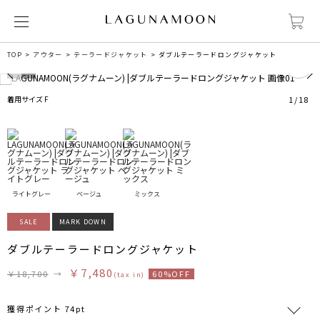
0
TOP
アウター
テーラードジャケット
ダブルテーラードロングジャケット
着用サイズ F
1
/
18
ライトグレー
ベージュ
ミックス
SALE
MARK DOWN
ダブルテーラードロングジャケット
￥7,480
￥18,700
→
60%OFF
(tax in)
獲得ポイント 74pt