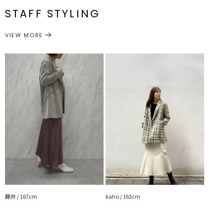
・デニムパンツと合わせればマニッシュなカジュアルスタイリングが
番
付属：予備ボタン1個
STAFF STYLING
完成
サイズガイド
アウター
テーラードジャケット
---------------------------------------------------
カテゴリー
VIEW MORE
透け感：なし
裏地：あり
生地の厚さ：普通
洗濯：×
伸縮性：なし
ポケット：あり
ジップ：なし
---------------------------------------------------
▼スタイリングおすすめITEM▼
トップス一覧はこちら
ボトムス一覧はこちら
シューズ一覧はこちら
アクセサリー一覧はこちら
バック一覧はこちら
藤井 / 167cm
kaho / 163cm