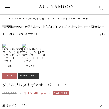
0
TOP
アウター
アウター/その他
ダブルブレストボアオーバーコート
モデル身長 163cm 着用サイズ F
1
/
15
アイボリー
ブラウン
SALE
MARK DOWN
ダブルブレストボアオーバーコート
￥15,400
￥22,000
→
30%OFF
(tax in)
獲得ポイント 154pt