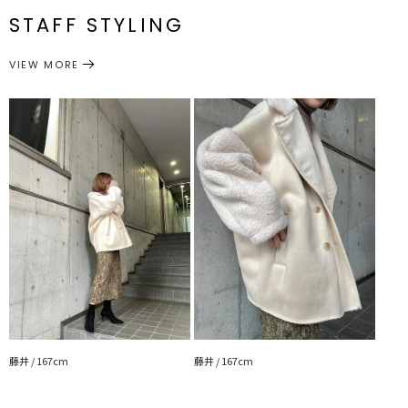
が〇
付属：予備ボタン1個
STAFF STYLING
・ミディ丈スカートやワンピースに羽織るのが今年らしくてGOOD
アウター
アウター/その他
カテゴリー
サイズガイド
---------------------------------------------------
VIEW MORE
透け感：なし
裏地：なし
生地の厚さ：厚手
洗濯：×
伸縮性：なし
ポケット：あり
ジップ：なし
---------------------------------------------------
▼スタイリングおすすめITEM▼
トップス一覧はこちら
ボトムス一覧はこちら
シューズ一覧はこちら
アクセサリー一覧はこちら
バック一覧はこちら
藤井 / 167cm
藤井 / 167cm