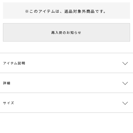
※このアイテムは、
返品対象外商品
です。
RUNWAY Passport
ポイント
旧 MS PASSPORTポイント
再入荷のお知らせ
154
ポイント獲得
ポイントについて
アイテム説明
■□2021 WINTER OUTERLOOK掲載アイテム□■
詳細
■デザインポイント
後ろ姿の丸いフォルム感がこなれた印象になるボアコートです。
ボアの素材感にこだわり女性らしく見える細かく柔らかなタッチのボ
サイズ
素材
ポリエステル96％ ポリウレタン4％
アと滑らかな表面のスウェードをボンディングした素材を使用してい
ます。
原産国
中国
サイズ
バスト
着丈
袖丈
肩幅
重さ
■スタイリングポイント
メーカー品
0321502002
・異素材感が印象的なアウターなのでインナーはシンプルなアイテム
F
140cm
74cm
43cm
65cm
約1704g
番