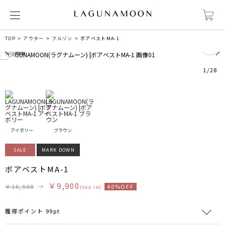
0
TOP
アウター
ブルゾン
ボアベストMA-1
1
/
28
アイボリー
ブラウン
SALE
MARK DOWN
ボアベストMA-1
￥9,900
￥16,500
→
40%OFF
(tax in)
獲得ポイント 99pt