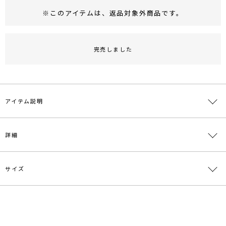
※このアイテムは、
返品対象外商品
です。
RUNWAY Passport
ポイント
旧 MS PASSPORTポイント
完売しました
99
ポイント獲得
ポイントについて
アイテム説明
△▼LAGUNAMOON 15周年記念アイテム▼△
詳細
■デザインポイント
ほどよい光沢感のある素材を使用したブルゾンにボリュームたっぷり
のボアベストが付いたトレンド感あるMA1。
サイズ
素材
[アウター]表地:ポリエステル100％ 裏地:ポリエ
ボリュームスリーブと丸いフォルム感が今年らしい印象に見せてくれ
ステル100％[インナー]本体:ポリエステル100％
ます。
裏地:ポリエステル100％ リブ部分:ポリエステル
ボアベストは肩のボタンを外すと取りはずし可能で着回しの幅も広が
77％ 綿21％ ポリウレタン2％
サイズ
バスト
着丈
袖丈
肩幅
重
ります。
[アウタ
[アウタ
[アウタ
LAGUNAMOON15周年を記念した15000円のアイテムになります。
原産国
ー]126cm[イ
中国
ー]46cm[イ
[インナ
ー]52cm[イ
F
約16
ンナ
ンナ
ー]54cm
ンナ