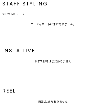
ー]134cm
ー]64cm
ー]55cm
STAFF STYLING
【仕様変更箇所】
付属：予備ボタン1個
メーカー品
0321502003
サイドの紐のカラー：変わります
番
サイズガイド
VIEW MORE
■スタイリングポイント
アウター
ブルゾン
・今年らしくワンピースやロングスカートに合わせてカジュアルには
カテゴリー
ずすとオシャレ度UP
コーディネートはまだありません。
---------------------------------------------------
透け感：なし
裏地：なし
生地の厚さ：厚手
INSTA LIVE
洗濯：-
伸縮性：なし
ポケット：あり
INSTA LIVEはまだありません
ジップ：フロント
--------------------------------------------------
▼スタイリングおすすめITEM▼
トップス一覧はこちら
ボトムス一覧はこちら
シューズ一覧はこちら
REEL
アクセサリー一覧はこちら
バック一覧はこちら
REELはまだありません