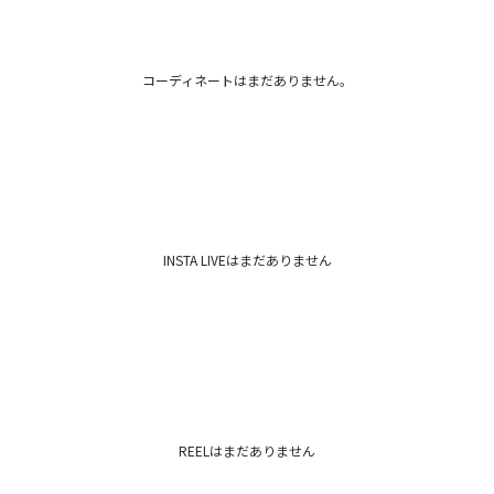
裏地：あり
パッド付き
ワ
洗濯：×
カテゴリー
伸縮性：なし
ポケット:あり
コーディネートはまだありません。
胸パット：あり
ファスナー:バック
機能性：なし
-----------------------
■■■LAGUNAMOO
ドレスを着ることで
輝きをさらに引き出
とはもちろん、機能
INSTA LIVEはまだありません
案していきます。 結
様々なパーティーシ
■■■LADY DRES
●デザイン “女性の
先行しがちな現在の
ランスを持たせたデ
スから生まれる美し
DRESSデザインに
れています。
REELはまだありません
●機能性 “スマート
しスマートに立ち振