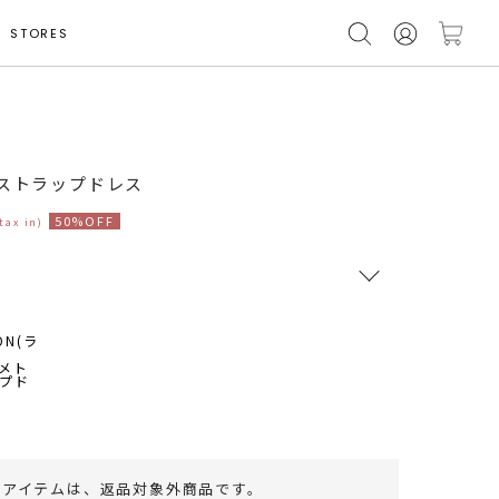
STORES
モデル身長 164cm
ーストラップドレス
50%OFF
(tax in)
RUNWAY Passport
ポイント
旧 MS PASSPORTポイント
110
ポイント獲得
のアイテムは、
返品対象外商品
です。
ポイントについて