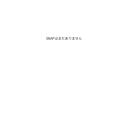
ない限り全てに“ポケ
も内ポケットをつけ
たら嬉しい”機能を提
▼スタイリングおすす
シューズ一覧はこち
SNAPはまだありません
アクセサリー一覧は
バック一覧はこちら