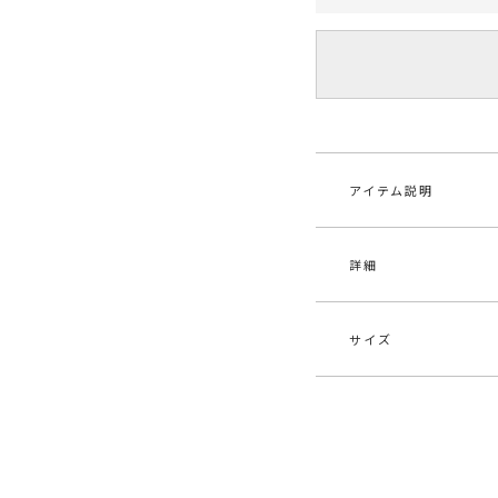
アイテム説明
詳細
□■DRESSLOOK
アシンメトリーの肩
中に合わせるインナ
切り替えの位置が高
サイズ
細く、足を長く見せ
素材
表地
ステ
●オススメシーン
結婚式二次会はもち
原産国
中
サイズ
バ
も着用できます
S
7
メーカー品
032
-----------------------
番
透け感：なし
M
7