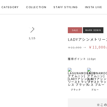
CATEGORY
COLLECTION
STAFF STYLING
INSTA LIVE
0
SALE
MARK DOWN
モデル身長 164cm 着用サイズ S
1
/
15
LADYアシンメトリ
￥11,000
￥22,000
→
獲得ポイント 110pt
ブラック
ブルー
※こ