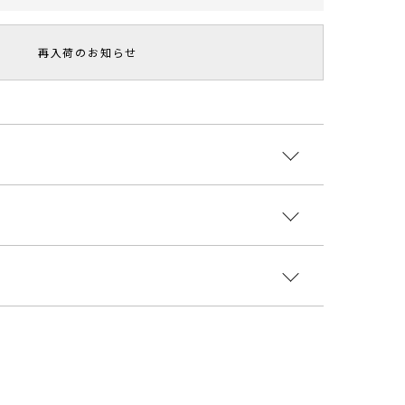
再入荷のお知らせ
掲載アイテム■□
紐が洗練された印象のドレスです。
ーで様々なコーディネートが楽しめます。
く、裾に向かってストレートなシルエットなので体を
てくます。
:ポリエステル93％ ポリウレタン7％ 裏地:ポリエ
ル100％
ろん、ボレロやトップスをレイヤードすれば披露宴に
国
スト
ウエスト
総丈
重さ
5cm
64cm
123cm
約574g
1503022
----------------------------
8cm
69cm
125cm
約586g