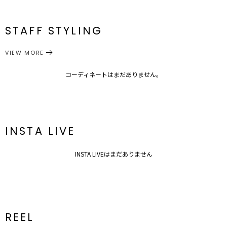
原産国
中国
[ボトム]最
＃おうち時間
[トップ
[トップ
[トップ
[トップ
F
小59cm 最
ス]112cm
ス]61cm
ス]53cm
ス]53cm
＃Stay Home
大72cm
メーカー品
0321503032
STAFF STYLING
[ボトム]ウエスト：ゴム仕様
＃ルームウェア
番
■デザインポイント
VIEW MORE
ルームウエア
ルームウエア
シンプルかつ、背中の空きやタックデザインが映えるカットソーセッ
カテゴリー
トアップ。
別々でもスタイリングを楽しめます。
コーディネートはまだありません。
リモートワークやワンマイルのお出掛けにも最適です。
■スタイリングポイント
・スカートのウエスト部分はゴム仕様なのでトップスはOUTスタイ
ルがおすすめ
INSTA LIVE
---------------------------------------------------
透け感：なし
INSTA LIVEはまだありません
裏地：なし
生地の厚さ：普通
洗濯：-
伸縮性：あり
パット：なし
---------------------------------------------------
REEL
▼その他のルームウェアはこちら▼