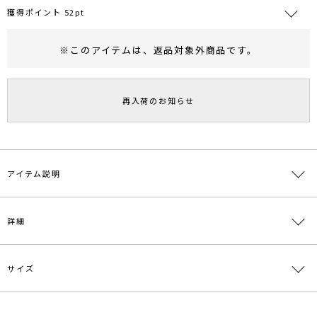
獲得ポイント 52pt
※このアイテムは、
返品対象外商品
です。
RUNWAY Passport
ポイント
旧 MS PASSPORTポイント
再入荷のお知らせ
52
ポイント獲得
ポイントについて
アイテム説明
-LAGUNAMOON HOME-
詳細
【Stay Home, Enjoy Home, Enjoy Fashion】をテーマに、どん
な時でもFashionを楽しんでいただきたいという想いから生まれた
NEWライン。
リラックス素材やディテールを採用しながらも、トレンド感や女性ら
サイズ
素材
[トップス]レーヨン47％ 綿47％ ポリウレタン
しさを魅せるデザイン。
6％[ボトム]レーヨン47％ 綿47％ ポリウレタン
幅広いお客様に楽しんでいただけるよう、全アイテムフリーサイズで
6％
展開致します！
サイズ
バスト
着丈
袖丈
肩幅
ウエスト