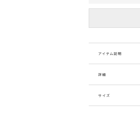
アイテム説明
詳細
■デザインポイント
見る角度でカラーの
ショートコート。
軽量性、保温性、撥
サイズ
かいアウターにしま
素材
【
女性らしいコーディ
裏
■スタイリングポイ
原産国
中
サイズ
バ
・ショート丈でも女
・まろやかなカラー
F
1
メーカー品
032
す
番