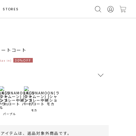
STORES
モデル身長 165cm
ョートコート
30%OFF
(tax in)
RUNWAY Passport
ポイント
旧 MS PASSPORTポイント
モカ
パープル
154
ポイント獲得
のアイテムは、
返品対象外商品
です。
ポイントについて