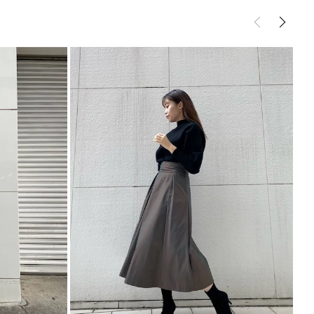
サイズガイド
----------------------------
ウター
ダウンジャケット/コート
----------------------------
年以上世界中に原料を提供している実績のある会社です。
CH SUMMIT＞は軽量性、耐久性、撥水性、保温性を
繊維中綿です。
極細繊維で形成されており、化学繊維中綿の中では最
誇りダウンにひけをとりません。
めITEM▼
ら
ら
ら
こちら