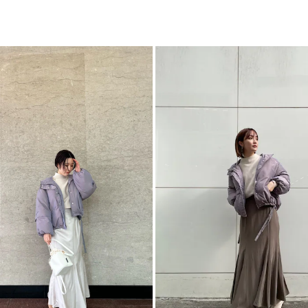
-----------------------
ア
透け感：なし
カテゴリー
裏地：あり
生地の厚さ：厚手
洗濯：-
伸縮性：なし
ポケット：あり
ジップ：フロント
-----------------------
【LOFTECH】
ALLIED社は30
今回使用の＜LOFTE
併せ持つ高性能化学
撥水加工が施された
高レベルの保温性を
▼スタイリングおすす
トップス一覧はこち
ボトムス一覧はこち
シューズ一覧はこち
アクセサリー一覧は
バック一覧はこちら