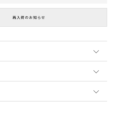
再入荷のお知らせ
変化を楽しめるシャンブレー素材を採用した中綿入り
水性、耐久性があるリサイクル中綿を使用し軽くて暖
した。
素材】表地：ポリエステル 詰物：ポリエステル
ネートに相性が良いアイテムです。
地：ポリエステル
ント
国
スト
袖丈
肩幅
総丈
性らしいフォルム感なのでワンピースの羽織に相性◎
はフェミニンなコーディネートにも取り入れやすいで
26cm
50cm
56cm
60-68
1600004