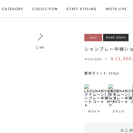
CATEGORY
COLLECTION
STAFF STYLING
INSTA LIVE
0
SALE
MARK DOWN
モデル身長 165cm 着用サイズ F
1
/
49
シャンブレー中綿シ
￥15,400
￥22,000
→
獲得ポイント 154pt
ホワイト
ブラック
※こ