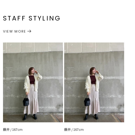
・インナーにはシンプルなカットソーや薄手のニットがおすすめ
・ロングスカートやマーメイドスカートなどに合わせるとより今年ら
F
112cm
65cm
45cm
52cm
約856g
メーカー品
0321628000
しく仕上がります
番
付属：予備ボタン2個
STAFF STYLING
---------------------------------------------------
サイズガイド
トップス
カーディガン/ボレロ
透け感：あり
カテゴリー
VIEW MORE
裏地：なし
生地の厚さ：厚手
洗濯：×
伸縮性：あり
--------------------------------------------------
▼スタイリングおすすめITEM▼
アウター一覧はこちら
ボトムス一覧はこちら
シューズ一覧はこちら
アクセサリー一覧はこちら
バック一覧はこちら
藤井 / 167cm
藤井 / 167cm