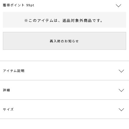
獲得ポイント 99pt
※このアイテムは、
返品対象外商品
です。
RUNWAY Passport
ポイント
旧 MS PASSPORTポイント
再入荷のお知らせ
99
ポイント獲得
ポイントについて
アイテム説明
■デザインポイント
詳細
ケーブル部分にアンゴラ混の糸を使用した表情のあるニットカーディ
ガン。
ルーズなシルエットでざっくり着用するのが◎。
マーメイドシルエットのスカートやワンピースの羽織りスタイリング
サイズ
素材
本体:綿56％ アクリル41％ ナイロン2％ ポリウ
がオススメです。
レタン1％ シャギー部分:ナイロン51％ 毛49％
■スタイリングポイント
原産国
中国
サイズ
バスト
着丈
袖丈
肩幅
重さ