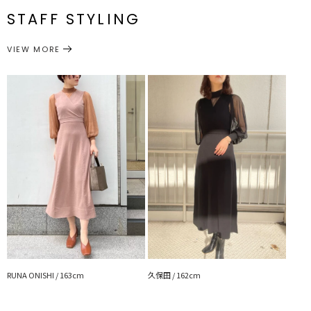
な印象にしても〇
番
STAFF STYLING
M
70cm
120cm
65cm
33cm
58cm
---------------------------------------------------
ワンピース
ワンピース
透け感：シアー部分あり
カテゴリー
サイズガイド
VIEW MORE
裏地：なし
生地の厚さ：普通
洗濯：×
伸縮性：あり
ポケット：なし
ジップ：なし
---------------------------------------------------
▼スタイリングおすすめITEM▼
アウター一覧はこちら
シューズ一覧はこちら
アクセサリー一覧はこちら
バック一覧はこちら
RUNA ONISHI / 163cm
久保田 / 162cm