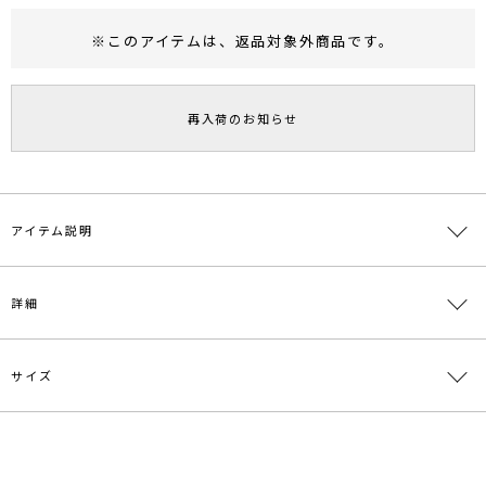
※このアイテムは、
返品対象外商品
です。
RUNWAY Passport
ポイント
旧 MS PASSPORTポイント
再入荷のお知らせ
49
ポイント獲得
ポイントについて
アイテム説明
■デザインポイント
詳細
シアーな編地を部分的に使用し、透け感が女性らしい印象のニットワ
ンピース。
ウエストのリボンで多少の調節ができます。
スカートのフレアーラインが体のラインを綺麗に見せ、1枚でスタイ
サイズ
素材
本体:レーヨン70％ ポリエステル30％ 袖部分:綿
リングが決まるアイテムです。
66％ ナイロン34％
■スタイリングポイント
原産国
中国
サイズ
バスト
着丈
袖丈
肩幅
ウエスト
・アウターはショート丈も合わせやすいデザイン
・ブーツはもちろん、暖かい時期にはサンダルを合わせてフェミニン
S
68cm
119cm
62cm
30cm
56cm
メーカー品
0322103001