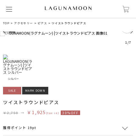
0
TOP
アクセサリー
ピアス
ツイストラウンドピアス
1
/
7
シルバー
SALE
MARK DOWN
ツイストラウンドピアス
￥1,925
￥2,750
→
30%OFF
(tax in)
獲得ポイント 19pt