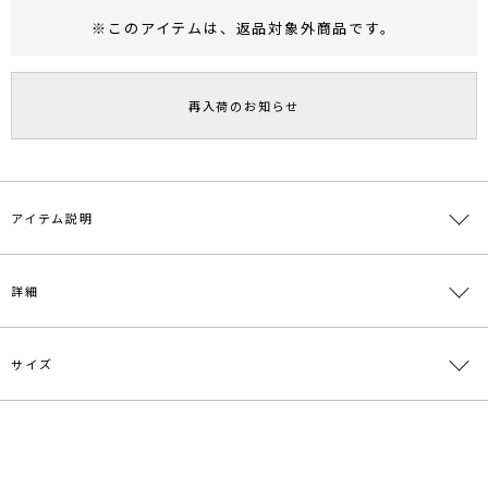
※このアイテムは、
返品対象外商品
です。
RUNWAY Passport
ポイント
旧 MS PASSPORTポイント
再入荷のお知らせ
19
ポイント獲得
ポイントについて
アイテム説明
ランダムなツイストデザインがモダンな印象のピアス。
詳細
さりげない存在感でスタイリングのアクセントになります。
サイズ
素材
真鍮
原産国
中国
サイズ
たて
よこ
全長
重さ
メーカー品
0322209016
F
2.2cm
2.5cm
2.2cm
約14g
番