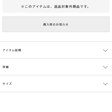
※このアイテムは、
返品対象外商品
です。
RUNWAY Passport
ポイント
旧 MS PASSPORTポイント
再入荷のお知らせ
79
ポイント獲得
ポイントについて
アイテム説明
詳細
サイズ
素材
綿96％ ナイロン3％ ポリウレタン1％
原産国
中国
サイズ
バスト
着丈
袖丈
肩幅
重さ
メーカー品
0322228000
F
102cm
38cm
34cm
46cm
約428g
番