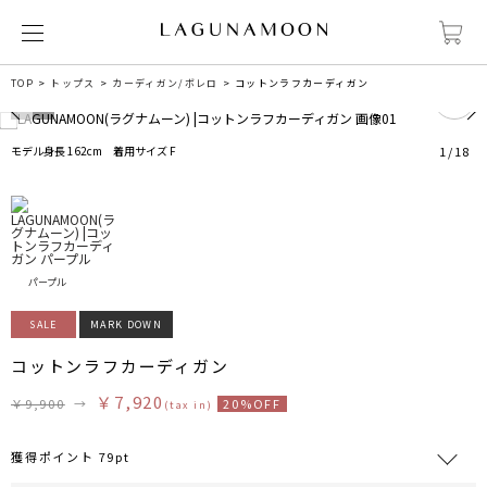
0
TOP
トップス
カーディガン/ボレロ
コットンラフカーディガン
モデル身長 162cm 着用サイズ F
1
/
18
パープル
SALE
MARK DOWN
コットンラフカーディガン
￥7,920
￥9,900
→
20%OFF
(tax in)
獲得ポイント 79pt