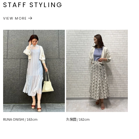
STAFF STYLING
トップス
カーディガン/ボレロ
サイズガイド
カテゴリー
VIEW MORE
RUNA ONISHI / 163cm
久保田 / 162cm