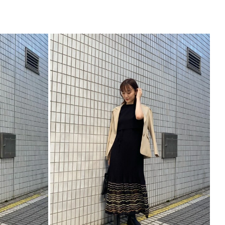
ートスタイルにも合わせやすい丈感が今年らしいジャ
サイズガイド
ウター
テーラードジャケット
----------------------------
----------------------------
めITEM▼
ら
ら
ら
こちら