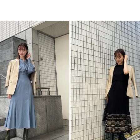
番
・ワンピースやスカ
ケット
ア
カテゴリー
-----------------------
透け感：なし
裏地：あり
生地の厚さ：普通
洗濯：×
伸縮性：なし
ポケット：あり
ジップ：なし
-----------------------
▼スタイリングおすす
トップス一覧はこち
ボトムス一覧はこち
シューズ一覧はこち
アクセサリー一覧は
バック一覧はこちら