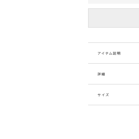
アイテム説明
詳細
■□2022AUTUMN
■デザインポイント
定番のテーラードジ
サイズ
追加したい1着。
素材
[ベ
ともすれば男前にな
10
に入ったウエストラ
ポリ
スカートにもボトム
サイズ
バスト
スタイリングしやす
原産国
中
で持っていても間違
S
96cm
メーカー品
032
■スタイリングポイ
M
98cm