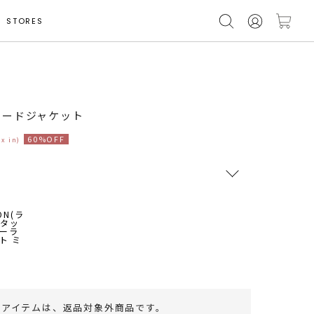
STORES
モデル身長 161cm
ラードジャケット
60%OFF
ax in)
RUNWAY Passport
ポイント
旧 MS PASSPORTポイント
70
ポイント獲得
のアイテムは、
返品対象外商品
です。
ポイントについて