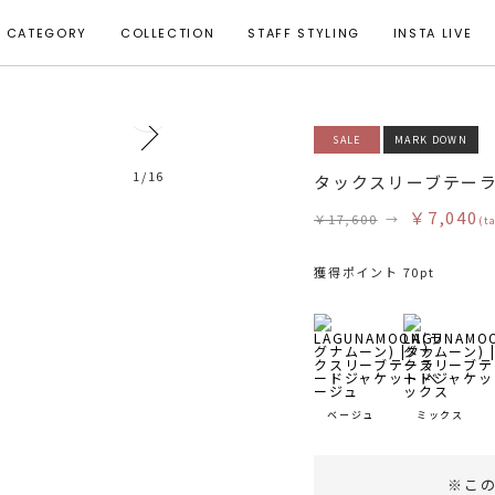
CATEGORY
COLLECTION
STAFF STYLING
INSTA LIVE
0
SALE
MARK DOWN
モデル身長 161cm 着用サイズ S
1
/
16
タックスリーブテー
￥7,040
￥17,600
→
(t
獲得ポイント 70pt
ベージュ
ミックス
※こ