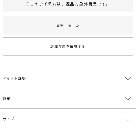
※このアイテムは、
返品対象外商品
です。
RUNWAY Passport
ポイント
旧 MS PASSPORTポイント
完売しました
38
ポイント獲得
店舗在庫を確認する
ポイントについて
アイテム説明
【商品コメント】
詳細
天然の淡水パールにメッキ加工を加えたモダンな雰囲気のパーツを使
用したチェーンピアス。
動くたびに揺れ動き女性らしい耳元を演出します。オケージョンにも
デイリーにも使えるアクセサリーです。
サイズ
素材
真鍮 淡水パール
同パーツを使用したネックレスの展開もございます。
淡水パールは天然のため、一つ一つ形やサイズが多少ランダムになり
原産国
中国
ます。