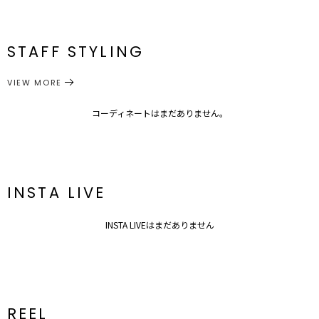
サイズ
たて
よこ
全長
重さ
メーカー品
0322409012
【修正コメント】特にありません。
F
3.5cm
1cm
8.5cm
約8g
番
STAFF STYLING
【材料の種類】淡水真珠、真鍮
アクセサリー
ピアス
サイズガイド
カテゴリー
VIEW MORE
コーディネートはまだありません。
INSTA LIVE
INSTA LIVEはまだありません
REEL