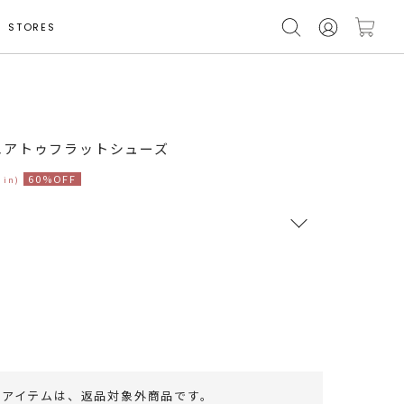
STORES
エアトゥフラットシューズ
60%OFF
 in)
RUNWAY Passport
ポイント
旧 MS PASSPORTポイント
39
ポイント獲得
のアイテムは、
返品対象外商品
です。
ポイントについて