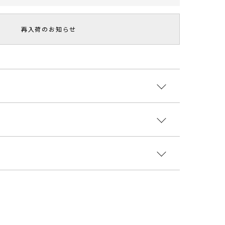
再入荷のお知らせ
リミングデザインがノスタルジックな雰囲気のフラッ
えるカッティングにしています。
いカラー展開でカジュアルにもキレイめにも使えるア
:合成皮革 底材:合成底
国
ヒール
幅
重さ
2418006
1cm
約8cm
約408g
1cm
約8.5cm
約420g