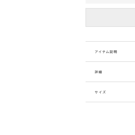
アイテム説明
詳細
■デザインポイント
ハンドステッチのト
トシューズ。
足の甲がキレイに見
サイズ
スタイリングしやす
素材
甲材
イテムです。
原産国
中
サイズ
メーカー品
032
S
番
M