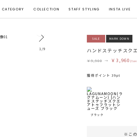
CATEGORY
COLLECTION
STAFF STYLING
INSTA LIVE
0
SALE
MARK DOWN
1
/
9
ハンドステッチスク
￥3,960
￥9,900
→
(tax
獲得ポイント 39pt
ブラック
※こ