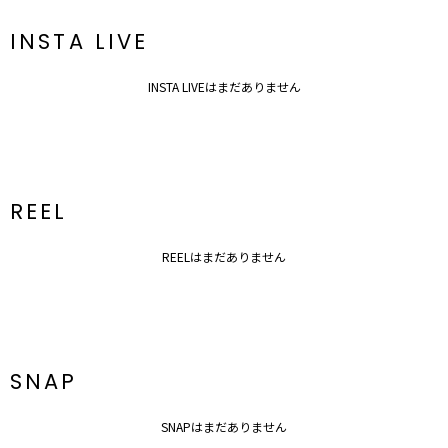
この投稿をInstagramで見る
INSTA LIVE
INSTA LIVEはまだありません
REEL
ラグナムーン/骨格ナチュラル×イエベ秋/大人カジュアル(@lagunamoon_mei)がシェアした投稿
REELはまだありません
---------------------------------------------------
透け感：なし
SNAP
裏地：なし
生地の厚さ：普通
洗濯：✕
SNAPはまだありません
伸縮性：なし