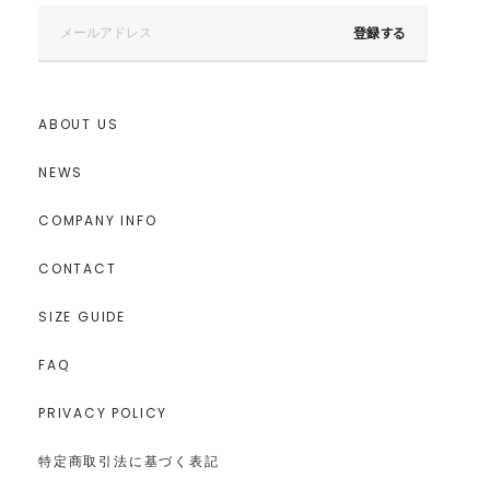
■ブランドのお気に入り登録
新商品やセール情報など、いち早くお得な情報をゲット！
登録する
ぜひご活用ください！
※着用画像はフラッシュの加減で実際の製品と色味等が異なる場合が
ございますので、
ABOUT US
生地のズームアップ画像をご確認ください。
※ご利用の端末画面の設定により実際の商品と色味が異なる場合がご
ざいます。
NEWS
COMPANY INFO
CONTACT
SIZE GUIDE
FAQ
PRIVACY POLICY
特定商取引法に基づく表記