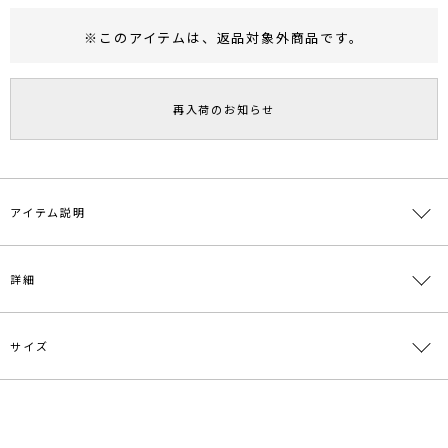
※このアイテムは、
返品対象外商品
です。
RUNWAY Passport
ポイント
旧 MS PASSPORTポイント
再入荷のお知らせ
118
ポイント獲得
ポイントについて
アイテム説明
秋冬のお出かけや、車・電車通勤時も軽くて快適！
詳細
ミドル丈なので身長問わずバランスよく着ていただけます◎
■素材/仕立てのこだわり
サイズ
イタリアの老舗ファブリックメーカー・BALLIのアルパカ／ウール混
素材
毛54% ポリエステル37% ナイロン4% アクリル
素材を使用し、
3% レーヨン1% 綿1%
裏地のないリバー仕立てにすることで軽さを実現。
原産国
中国
■デザインのこだわり
サイズ
バスト
着丈
袖丈
肩幅
幅
大判のケープカラーがトレンド感を出してくれるミディ丈のコート。
S
114cm
72.5cm
58.5cm
44.5cm
[衿]65c
ウエストリボンを結び、ペプラムシルエットで女性らしい印象に。
メーカー品
0322500003