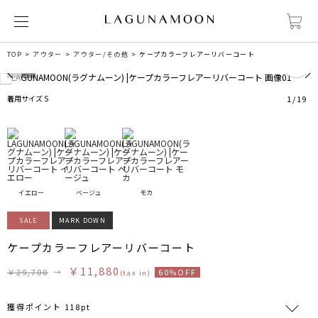
0
TOP
アウター
アウター/その他
ケープカラーフレアーリバーコート
着用サイズ S
1
/
19
イエロー
ベージュ
モカ
SALE
MARK DOWN
ケープカラーフレアーリバーコート
￥11,880
￥29,700
→
60%OFF
(tax in)
獲得ポイント 118pt