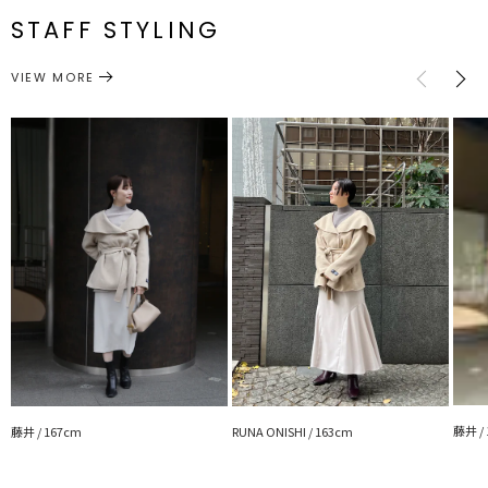
番
STAFF STYLING
M
116cm
75cm
61cm
45cm
[衿]65.5c
■スタイリングポイント
・フェミニンなスカートやワンピーススタイリングにピッタリなショ
アウター
アウター/その他
カテゴリー
VIEW MORE
サイズガイド
ートコート
・ウエストベルトはラフにしばると抜け感のある表情に仕上がります
■おすすめ企画
MyFavorite-私がOUTERを選ぶ理由
■Instagramでご紹介
藤井 /
藤井 / 167cm
RUNA ONISHI / 163cm