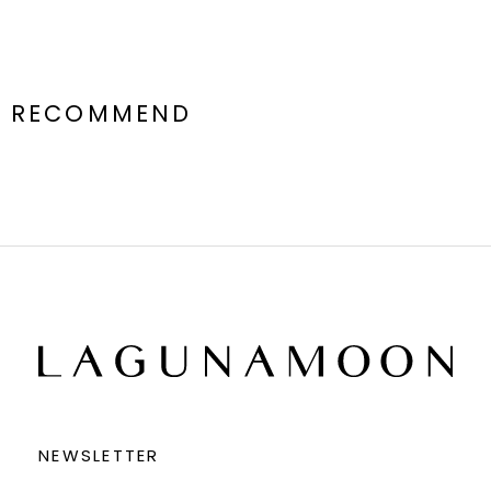
ポケット：あり
ジップ：なし
■スタッフ着用コメント
166cm／Sサイズ着用
RECOMMEND
トレンドのケープカラーが可愛いミディ丈アウターは、リバー仕立て
で軽いのに温かい！
サラッと羽織れるので肩こりせず着心地バツグン。
デニムと相性抜群のマスタードカラーはくすみ感があるのでスタイリ
ングに取り入れやすく、おすすめです！
---------------------------------------------------
▼スタイリングおすすめITEM▼
トップス一覧はこちら
ボトムス一覧はこちら
シューズ一覧はこちら
アクセサリー一覧はこちら
【知って得する便利機能◎ 】
■商品のお気に入り登録
NEWSLETTER
再入荷時、ラスト１点の時、セール開始時にお知らせします。