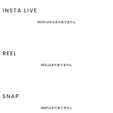
透け感：なし
裏地：あり
INSTA LIVE
洗濯：×
伸縮性：内側アジャスターあり
光沢感：なし
INSTA LIVEはまだありません
ポケット：あり
胸パット：あり
ファスナー：バック
---------------------------------------------------
■スタッフ着用コメント
166cm／Sサイズ着用
REEL
大きなラッフルデザインが目を惹く、女性らしさあふれるオールイン
ワン！
REELはまだありません
ラッフルデザインで小顔効果がり、気になる二の腕のカバーもバッチ
リ！
腰回りのラインを拾いすぎないシルエットなので腰回り・お尻周りを
カバーしたい人にもおすすめ！
レースワンピースやフレアーワンピースなど、定番ドレスにあきてし
まった方も新鮮な気持ちで着ていただけます。
ちょっとしたお食事やお子様のイベントなどのセミフォーマルな場面
SNAP
にもおすすめです。
▼スタイリングおすすめITEM▼
SNAPはまだありません
アウター一覧はこちら