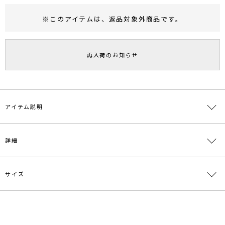
※このアイテムは、
返品対象外商品
です。
RUNWAY Passport
ポイント
旧 MS PASSPORTポイント
再入荷のお知らせ
169
ポイント獲得
ポイントについて
アイテム説明
■デザインポイント
詳細
デコルテをきれいに見せるカッティングに、ラッフルを施したパンツ
ドレス。
女性らしさと格好良さの両方が叶う1着。
大きなラッフルで二の腕もしっかりカバーしてくれます。
サイズ
素材
表地:ポリエステル92％ ポリウレタン8％ 裏地:ポ
絶妙なニュアンスカラーのチャコールグレー、カラーアイテムのミン
リエステル100％
トグリーン、ベーシックなブラックの3色展開。
原産国
中国
サイズ
バスト
肩幅
ヒップ
総丈
わたり周り
【仕様変更箇所】
股下丈：1cm～2cm短くなります
S
81cm
36.5cm
96cm
136cm
64cm
メーカー品
0322503023