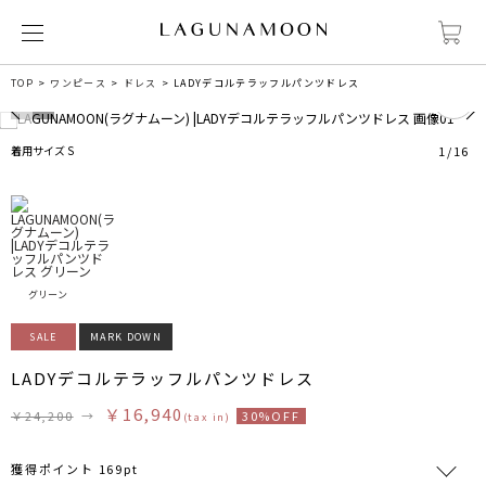
0
TOP
ワンピース
ドレス
LADYデコルテラッフルパンツドレス
着用サイズ S
1
/
16
グリーン
SALE
MARK DOWN
LADYデコルテラッフルパンツドレス
￥16,940
￥24,200
→
30%OFF
(tax in)
獲得ポイント 169pt