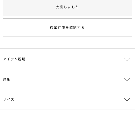
完売しました
RUNWAY Passport
ポイント
旧 MS PASSPORTポイント
店舗在庫を確認する
66
ポイント獲得
ポイントについて
アイテム説明
■デザインポイント
詳細
サステナブル素材を使用したタートルネックニットプルオーバー。
肌触りの良いビスコース混で、再生ビスコースと再生ポリエステルが
入った素材を環境配慮の視点から選びました。
暖かみのある風合いと柔らかい肌触りが特徴です。
サイズ
素材
レーヨン49% ポリエステル30% ナイロン21%
身体に優しくフィットするサイズ感で、ボトム合わせは勿論、レイヤ
ードスタイルにも重宝する万能アイテム。
原産国
中国
サイズ
バスト
着丈
袖丈
肩幅
重さ
■スタイリングポイント
メーカー品
0322526007
・1枚ではもちろん、ワンピースやジャンパースカートに合わせるレ
F
58cm
59cm
65cm
27cm
約258g
番
イヤードアイテムとしても○