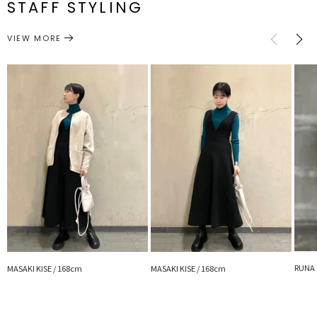
STAFF STYLING
・新色のグリーン・オレンジカラーはシンプルにデニムパンツに合わ
トップス
ニット
サイズガイド
せるだけでもトレンド感UP
カテゴリー
VIEW MORE
---------------------------------------------------
透け感：なし
裏地：なし
生地の厚さ：普通
洗濯：手洗い可
伸縮性：あり
---------------------------------------------------
▼スタイリングおすすめITEM▼
アウター一覧はこちら
ボトムス一覧はこちら
シューズ一覧はこちら
アクセサリー一覧はこちら
バック一覧はこちら
RUNA 
MASAKI KISE / 168cm
MASAKI KISE / 168cm