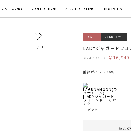
CATEGORY
COLLECTION
STAFF STYLING
INSTA LIVE
0
SALE
MARK DOWN
モデル身長 164cm 着用サイズ S
1
/
14
LADYジャガードフ
￥16,940
￥24,200
→
獲得ポイント 169pt
ピンク
※こ