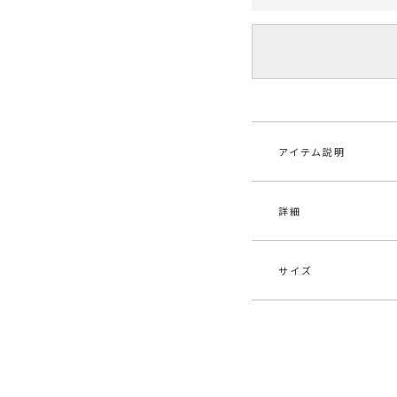
アイテム説明
詳細
■デザインポイント
立体感のある膨れジ
ス。
ぷっくり膨らむ素材
サイズ
ト。
素材
表地
デコルテに使用した
ース
くれます。
原産国
中
サイズ
バスト
■■■LAGUNAMOO
ドレスを着ることで
S
82cm
メーカー品
032
輝きをさらに引き出
番
とはもちろん、機能
M
86cm