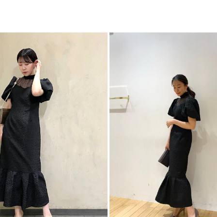
案していきます。
ワ
結婚式，2次会，パ
カテゴリー
ーンでお使いいただ
■■■LADY DRES
●デザイン “女性の
先行しがちな現在の
ランスを持たせたデ
スから生まれる美し
DRESSデザインに
れています。
●機能性 “スマート
しスマートに立ち振
ない限り全てに“ポケ
も内ポケットをつけ
たら嬉しい”機能を提
●おすすめシーン
結婚式二次会や人前
-----------------------
透け感：デコルテ部
裏地：あり
洗濯：×
伸縮性：なし