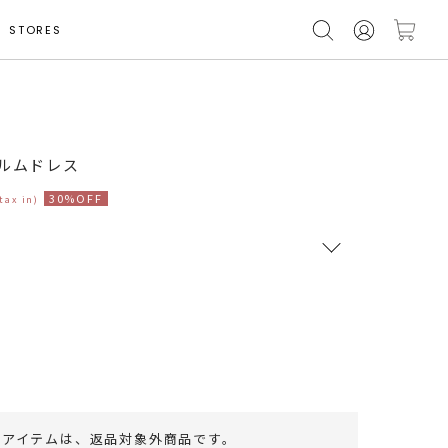
STORES
モデル身長 164cm
ォルムドレス
30%OFF
(tax in)
RUNWAY Passport
ポイント
旧 MS PASSPORTポイント
169
ポイント獲得
のアイテムは、
返品対象外商品
です。
ポイントについて