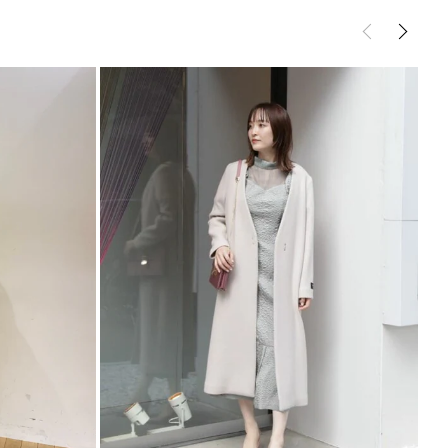
プ付き
ンピース
ドレス
ーティー，女子会，食事会・・・様々なパーティーシ
サイズガイド
けます。
Sの魅力■■■
魅力を加速させるギャップ” 甘いドレスのイメージが
日本のドレスシーンにはない上品で大胆かつ対極なバ
ザインや素材選びをすることでアンバランスなバラン
さを表現し、大人の抜け感を計算した洗練された
仕上げています。 ”今”なトレンドディテールも取り入
な立ち振る舞いへのこだわり” 手荷物を最小限に減ら
る舞う為に欠かせない仕様としてデザインに不具合が
ット”を付けています。 ドレスだけではなくボレロに
てスピーチカードが忍ばせられるちょっとした“あっ
案。
式にピッタリ
----------------------------
分あり