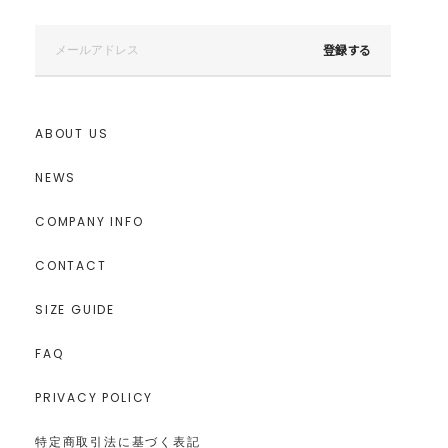
登録する
ABOUT US
NEWS
---------------------------------------------------
透け感：あり
COMPANY INFO
裏地：あり
生地の厚さ：普通
CONTACT
洗濯：✕
伸縮性：なし
ポケット：あり
SIZE GUIDE
ジップ：バック
---------------------------------------------------
FAQ
■スタッフ着用コメント
PRIVACY POLICY
166cm／Sサイズ着用
肘下までの袖が肌見せのバランスが上品な大人女子におすすめのドレ
ス！
特定商取引法に基づく表記