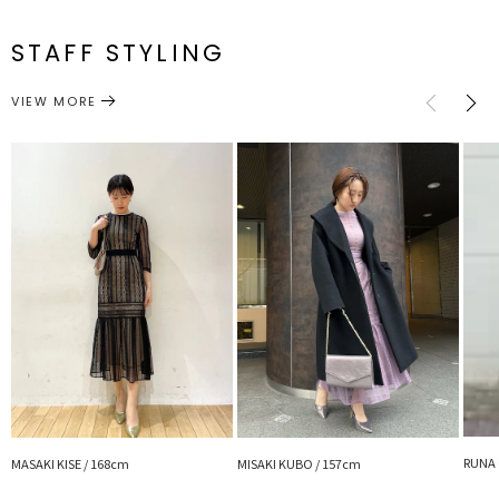
たシーンまで幅広くお使いいただける上品なワンピースです。
S
82cm
44cm
35.5cm
66cm
127cm
メーカー品
0322603008
番
STAFF STYLING
M
86cm
47.5cm
36cm
69cm
129cm
●おすすめシーン
結婚式、顔合わせ、カジュアルなパーティーなど幅広いシチュエーシ
ワンピース
ドレス
カテゴリー
ョンに
サイズガイド
VIEW MORE
■■■DAILY DRESSとは■■■
空気を孕むような生地の分量感、ソフトでライトなニュアンス、柔ら
かく芯のある女性像をディテールに落とし込み、幅広いシーンに着用
頂けるラインナップ。 従来のドレスライン同様に、女性らしさを惹
き立てる洗練されたデザインに加え、ポケット付きなどスマートな機
能性も完備しています。
■Instagramでご紹介
RUNA 
MASAKI KISE / 168cm
MISAKI KUBO / 157cm