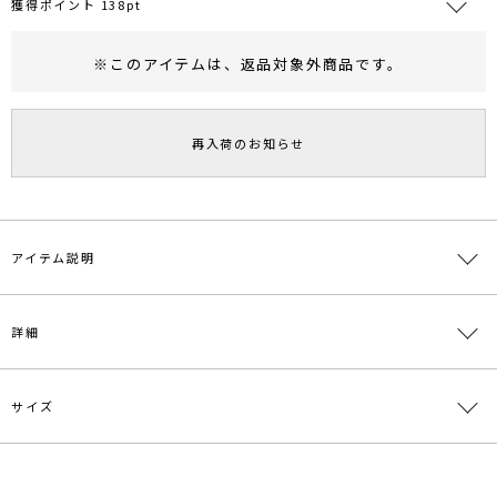
獲得ポイント 138pt
※このアイテムは、
返品対象外商品
です。
RUNWAY Passport
ポイント
旧 MS PASSPORTポイント
再入荷のお知らせ
138
ポイント獲得
ポイントについて
アイテム説明
【WEB LIMITED ITEM】
詳細
特別な日の1着に、、、
お食事やお呼ばれ、同窓会や成人式などにも活躍！
■デザインポイント
サイズ
ストライプ柄レースの地の目方向を縦横MIXさせることでデザインに
素材
表側:綿62％ ナイロン38％ 裏側:ポリエステル
アクセントをつけたレースワンピース。
100% 別布:ポリエステル100％
計算されたレース使いやカッティングバランスで細見え効果のある1
着です。
原産国
中国
サイズ
バスト
袖丈
肩幅
ウエスト
総丈
結婚式のお呼ばれなど華やかなシーンからお食事会などのきちんとし