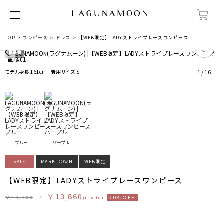
TOP
ワンピース
ドレス
【WEB限定】LADYストライプレースワンピース
0
モデル身長 161cm 着用サイズ S
1
/
16
ブルー
パープル
SALE
MARK DOWN
WEB限定
【WEB限定】LADYストライプレースワンピース
￥13,860
￥19,800
→
30%OFF
(tax in)